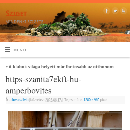
Sziget
MINDENKI SZIGETE
MENÜ
«
A klubok világa helyett már fontosabb az otthonom
https-szanita7ekft-hu-
amperbovites
Írta:
lovaiszilvia
|
Közzétéve
2025.06.17.
|
Teljes méret
1280 × 960
pixel