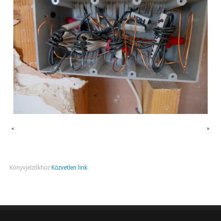
«
»
Könyvjelzőkhöz
Közvetlen link
.