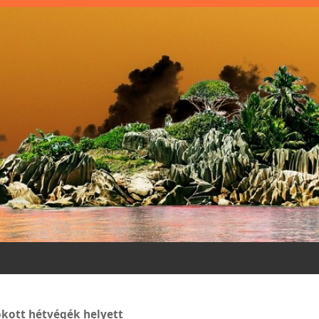
okott hétvégék helyett