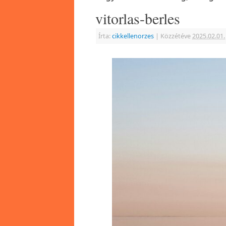
vitorlas-berles
Írta:
cikkellenorzes
|
Közzétéve
2025.02.01.