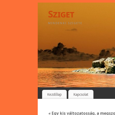
Sziget
MINDENKI SZIGETE
Kezdőlap
Kapcsolat
«
Egy kis változatosság, a megsz