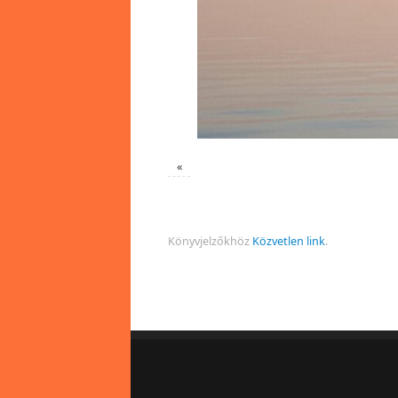
«
Könyvjelzőkhöz
Közvetlen link
.