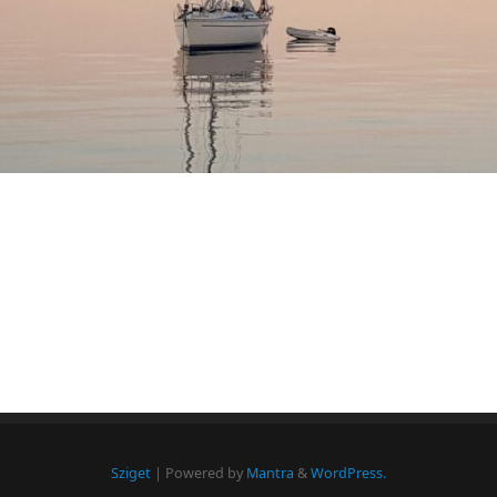
Sziget
| Powered by
Mantra
&
WordPress.