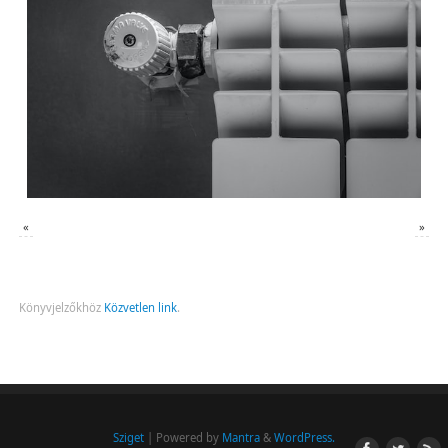
«
»
Könyvjelzőkhöz
Közvetlen link
.
Sziget
| Powered by
Mantra
&
WordPress.