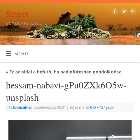
Sziget
MINDENKI SZIGETE
MENÜ
«
Ez az oldal a befutó, ha padlófűtésben gondolkodsz
hessam-nabavi-gPu0ZXk6O5w-
unsplash
Írta:
lovaiszilvia
|
Közzétéve
2022.09.01.
|
Teljes méret
640 × 427
pixel