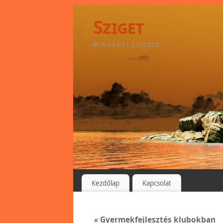
Sziget
MINDENKI SZIGETE
Kezdőlap
Kapcsolat
«
Gyermekfejlesztés klubokban