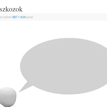
eszkozok
jes méret
887 × 629
pixel