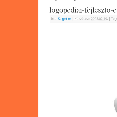
logopediai-fejleszto-
Írta:
Szigetke
|
Közzétéve
2025.02.19.
|
Tel