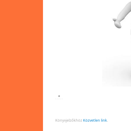
«
Könyvjelzőkhöz
Közvetlen link
.