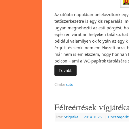
Az utóbbi napokban belekezdtünk egy-k
tetőszerkezetre is egy kis reparálás, m
ugyan megnehezíti az esti pörgést, h
egészen váratlan helyeken találkozhat
például valamilyen ok folytán az egyi
értjük, és senki nem emlékezett arra, 
már nem is emlékszem, hogy honnan kerü
polcon – ami a WC-papírok tárolására s
Tovább
Címke
satu
Félreértések vígjáték
Írta:
Szigetke
|
2014.01.25.
|
Uncategori