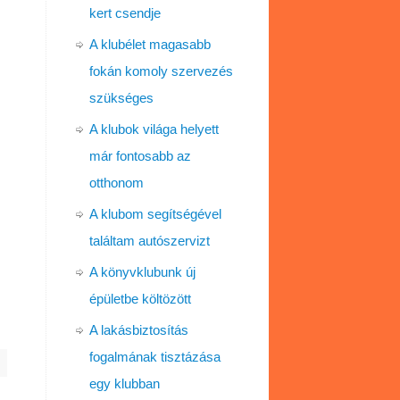
kert csendje
A klubélet magasabb
fokán komoly szervezés
szükséges
A klubok világa helyett
már fontosabb az
otthonom
A klubom segítségével
találtam autószervizt
A könyvklubunk új
épületbe költözött
A lakásbiztosítás
fogalmának tisztázása
egy klubban