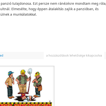
i panzió tulajdonosa. Ezt persze nem ránézésre mondtam meg róla
tnál. Elmesélte, hogy éppen átalakítás zajlik a panzióban, és
zülnek a munkálatokkal.
zed
a hozzászólások lehetősége kikapcsolva