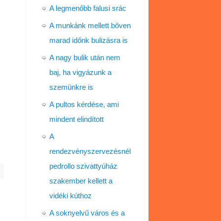
A legmenőbb falusi srác
A munkánk mellett bőven
marad időnk bulizásra is
A nagy bulik után nem
baj, ha vigyázunk a
szemünkre is
A pultos kérdése, ami
mindent elindított
A
rendezvényszervezésnél
pedrollo szivattyúház
szakember kellett a
vidéki kúthoz
A soknyelvű város és a