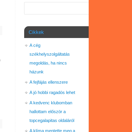
Keresés
Cikkek
A cég
székhelyszolgáltatás
n
megoldás, ha nincs
házunk
A fejfájás ellenszere
A jó hobbi ragadós lehet
A kedvenc klubomban
hallottam először a
topcegalapitas oldaláról
A klíma mentette meg a