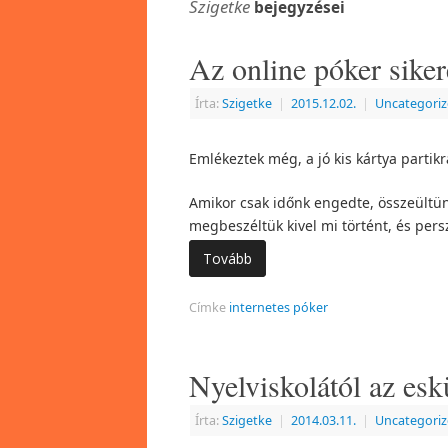
Szigetke
bejegyzései
Az online póker sike
Írta:
Szigetke
|
2015.12.02.
|
Uncategori
Emlékeztek még, a jó kis kártya partik
Amikor csak időnk engedte, összeültünk
megbeszéltük kivel mi történt, és persz
Tovább
Címke
internetes póker
Nyelviskolától az es
Írta:
Szigetke
|
2014.03.11.
|
Uncategori