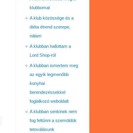
klubbomat
A klub közössége és a
diéta étrend szerepe,
nálam
A klubban hallottam a
Lord Shop-ról
A klubban ismertem meg
az egyik legmenőbb
konyhai
berendezéssekkel
foglalkozó weboldalt
A klubban senkinek nem
fog feltűnni a szemöldök
tetoválásunk