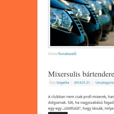
Címke
flottakezelő
Mixersulis bártendere
Írta:
Szigetke
|
2014.01.21.
|
Uncategori
A clubban nem csak profi mixerek, han
dolgoznak. Sőt, ha nagyszabású fogadá
egy-egy „zöldfülűt”, hogy lássák, mily