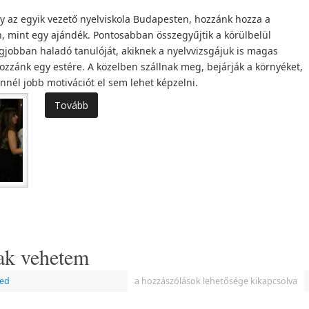
 az egyik vezető nyelviskola Budapesten, hozzánk hozza a
n, mint egy ajándék. Pontosabban összegyűjtik a körülbelül
jobban haladó tanulóját, akiknek a nyelvvizsgájuk is magas
ozzánk egy estére. A közelben szállnak meg, bejárják a környéket,
ennél jobb motivációt el sem lehet képzelni.
Tovább
ak vehetem
zed
a hozzászólások lehetősége kikapcsolva