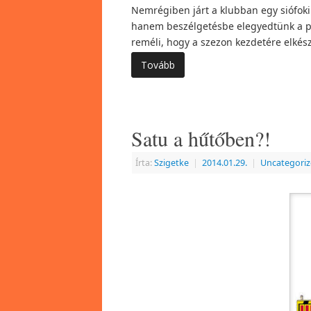
Nemrégiben járt a klubban egy siófok
hanem beszélgetésbe elegyedtünk a pul
reméli, hogy a szezon kezdetére elkés
Tovább
Satu a hűtőben?!
Írta:
Szigetke
|
2014.01.29.
|
Uncategori