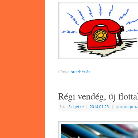
Címke
buszbérlés
Régi vendég, új flott
Írta:
Szigetke
|
2014.01.23.
|
Uncategori