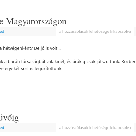
re Magyarországon
zed
a hozzászólások lehetősége kikapcsolva
ra hétvégenként? De jó is volt…
 a baráti társaságból valakinél, és órákig csak játszottunk. Közbe
e egy-két sört is legurítottunk.
küvőig
zed
a hozzászólások lehetősége kikapcsolva