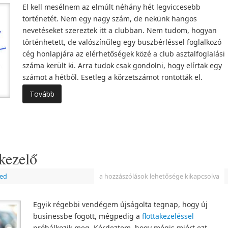
El kell mesélnem az elmúlt néhány hét legviccesebb
történetét. Nem egy nagy szám, de nekünk hangos
nevetéseket szereztek itt a clubban. Nem tudom, hogyan
történhetett, de valószínűleg egy buszbérléssel foglalkozó
cég honlapjára az elérhetőségek közé a club asztalfoglalási
száma került ki. Arra tudok csak gondolni, hogy elírtak egy
számot a hétből. Esetleg a körzetszámot rontották el.
Tovább
akezelő
zed
a hozzászólások lehetősége kikapcsolva
Egyik régebbi vendégem újságolta tegnap, hogy új
businessbe fogott, mégpedig a
flottakezeléssel
próbálkozik meg. Kérdeztem, hogy mégis miért ezt