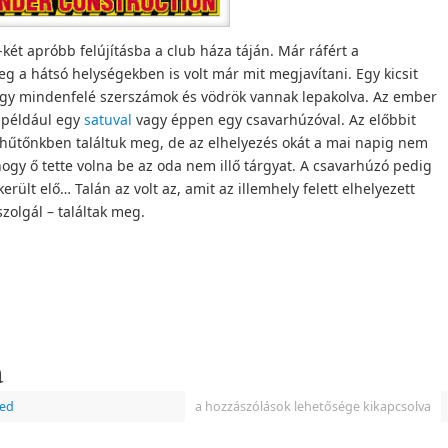
ét apróbb felújításba a club háza táján. Már ráfért a
eg a hátsó helységekben is volt már mit megjavítani. Egy kicsit
ogy mindenfelé szerszámok és vödrök vannak lepakolva. Az ember
 például egy
satuval
vagy éppen egy csavarhúzóval. Az előbbit
k hűtőnkben találtuk meg, de az elhelyezés okát a mai napig nem
hogy ő tette volna be az oda nem illő tárgyat. A csavarhúzó pedig
lt elő… Talán az volt az, amit az illemhely felett elhelyezett
zolgál – találtak meg.
a
zed
a hozzászólások lehetősége kikapcsolva