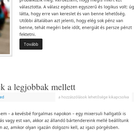
választotta. A válasz egészen egyszerű és logikus volt: ú
látta, hogy erre van kereslet és van benne lehetőség.
Utóbbi általában azt jelenti, hogy elég sok pénz van
benne, tehát megéri bele időt, energiát és persze pénzt
fektetni.
Tovább
k a legjobbak mellett
zed
a hozzászólások lehetősége kikapcsolva
em – a kevésbé forgalmas napokon – egy mixersuli hallgatói is
s vagy est van, akkor az állandó bártendereink mellé beállítunk
en az, amikor olyan igazán dolgozni kell, az igazi pörgésben.