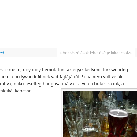
zed
a hozzászólások lehetősége kikapcsolva
sre méltó, úgyhogy bemutatom az egyik kedvenc törzsvendég
nem a hollywoodi filmek vad fajtájából. Soha nem volt velük
mítva, mikor esetleg hangosabbá vált a vita a bukósisakok, a
aktikái kapcsán.