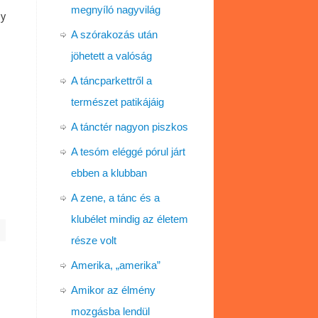
megnyíló nagyvilág
gy
A szórakozás után
jöhetett a valóság
A táncparkettről a
természet patikájáig
A tánctér nagyon piszkos
A tesóm eléggé pórul járt
ebben a klubban
A zene, a tánc és a
klubélet mindig az életem
része volt
Amerika, „amerika”
Amikor az élmény
mozgásba lendül