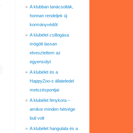
,
A klubban tanácsolták,
honnan rendeljek új
kormányvédőt
A klubélet csillogása
mögött lassan
elvesztettem az
egyensúlyt
A klubélet és a
HappyZoo-s állateledel
metszéspontjai
A klubélet fénykora –
amikor minden hétvége
buli volt
A klubélet hangulata és a