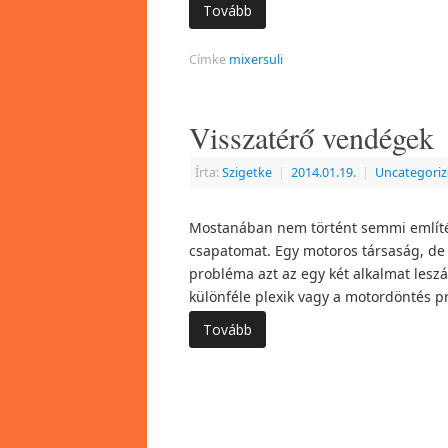
Tovább
Címke
mixersuli
Visszatérő vendégek
Írta:
Szigetke
|
2014.01.19.
|
Uncategori
Mostanában nem történt semmi említé
csapatomat. Egy motoros társaság, de 
probléma azt az egy két alkalmat leszá
különféle plexik vagy a motordöntés pr
Tovább