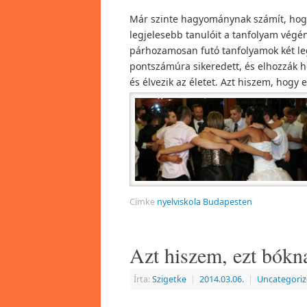
Már szinte hagyománynak számít, hogy
legjelesebb tanulóit a tanfolyam végé
párhozamosan futó tanfolyamok két leg
pontszámúra sikeredett, és elhozzák h
és élvezik az életet. Azt hiszem, hogy 
Címke
nyelviskola Budapesten
Azt hiszem, ezt bókn
Írta:
Szigetke
|
2014.03.06.
|
Uncategori