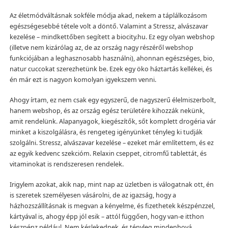
Az életmódváltásnak sokféle módja akad, nekem a táplálkozásom
egészségesebbé tétele volt a döntő. Valamint a Stressz, alvászavar
kezelése – mindkettőben segített a biocity.hu. Ez egy olyan webshop
(illetve nem kizárólag az, de az ország nagy részéről webshop
funkciójában a leghasznosabb használni), ahonnan egészséges, bio,
natur cuccokat szerezhetünk be. Ezek egy öko háztartás kellékei, és
én már ezt is nagyon komolyan igyekszem venni.
Ahogy írtam, ez nem csak egy egyszerű, de nagyszerű élelmiszerbolt,
hanem webshop, és az ország egész területére kihozzák nekünk,
amit rendelünk. Alapanyagok, kiegészítők, sőt komplett drogéria vár
minket a kiszolgálásra, és rengeteg igényünket tényleg ki tudják
szolgálni. Stressz, alvászavar kezelése – ezeket már említettem, és ez
az egyik kedvenc szekcióm. Relaxin cseppet, citromfű tablettát, és
vitaminokat is rendszeresen rendelek.
Irigylem azokat, akik nap, mint nap az üzletben is válogatnak ott, én
is szeretek személyesen vásárolni, de az igazság, hogy a
házhozszállításnak is megvan a kényelme, és fizethetek készpénzzel,
kártyával is, ahogy épp jól esik – attól függően, hogy van-e itthon
készpénz például. Nem késlekednek, és tényleg mindenhová