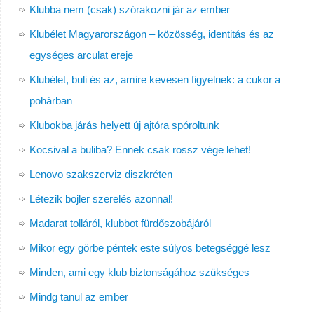
Klubba nem (csak) szórakozni jár az ember
Klubélet Magyarországon – közösség, identitás és az
egységes arculat ereje
Klubélet, buli és az, amire kevesen figyelnek: a cukor a
pohárban
Klubokba járás helyett új ajtóra spóroltunk
Kocsival a buliba? Ennek csak rossz vége lehet!
Lenovo szakszerviz diszkréten
Létezik bojler szerelés azonnal!
Madarat tolláról, klubbot fürdőszobájáról
Mikor egy görbe péntek este súlyos betegséggé lesz
Minden, ami egy klub biztonságához szükséges
Mindg tanul az ember