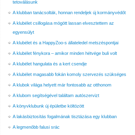
tetoválásunk
A klubban tanácsolták, honnan rendeljek új kormányvédőt
A klubélet csillogása mögött lassan elvesztettem az
egyensúlyt
A klubélet és a HappyZoo-s állateledel metszéspontjai
A klubélet fénykora – amikor minden hétvége buli volt
A klubélet hangulata és a kert csendje
A klubélet magasabb fokán komoly szervezés szükséges
A klubok világa helyett már fontosabb az otthonom
A klubom segítségével találtam autószervizt
A könyvklubunk új épületbe költözött
A lakásbiztosítás fogalmának tisztázása egy klubban
A legmenőbb falusi srác