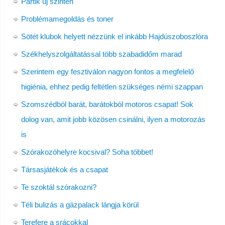
Partik új szinten
Problémamegoldás és toner
Sötét klubok helyett nézzünk el inkább Hajdúszoboszlóra
Székhelyszolgáltatással több szabadidőm marad
Szerintem egy fesztiválon nagyon fontos a megfelelő
higiénia, ehhez pedig feltétlen szükséges némi szappan
Szomszédból barát, barátokból motoros csapat! Sok
dolog van, amit jobb közösen csinálni, ilyen a motorozás
is
Szórakozóhelyre kocsival? Soha többet!
Társasjátékok és a csapat
Te szoktál szórakozni?
Téli bulizás a gázpalack lángja körül
Terefere a srácokkal