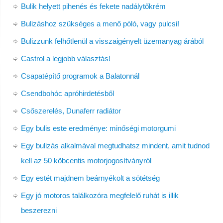
Bulik helyett pihenés és fekete nadálytőkrém
Bulizáshoz szükséges a menő póló, vagy pulcsi!
Bulizzunk felhőtlenül a visszaigényelt üzemanyag árából
Castrol a legjobb választás!
Csapatépítő programok a Balatonnál
Csendbohóc apróhirdetésből
Csőszerelés, Dunaferr radiátor
Egy bulis este eredménye: minőségi motorgumi
Egy bulizás alkalmával megtudhatsz mindent, amit tudnod
kell az 50 köbcentis motorjogosítványról
Egy estét majdnem beárnyékolt a sötétség
Egy jó motoros találkozóra megfelelő ruhát is illik
beszerezni