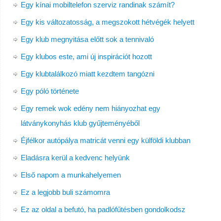
Egy kínai mobiltelefon szerviz randinak számít?
Egy kis változatosság, a megszokott hétvégék helyett
Egy klub megnyitása előtt sok a tennivaló
Egy klubos este, ami új inspirációt hozott
Egy klubtalálkozó miatt kezdtem tangózni
Egy póló története
Egy remek wok edény nem hiányozhat egy
látványkonyhás klub gyűjteményéből
Éjfélkor autópálya matricát venni egy külföldi klubban
Eladásra kerül a kedvenc helyünk
Első napom a munkahelyemen
Ez a legjobb buli számomra
Ez az oldal a befutó, ha padlófűtésben gondolkodsz