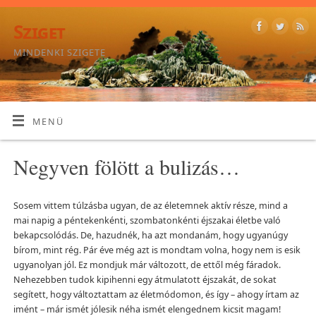
Sziget
MINDENKI SZIGETE
MENÜ
Negyven fölött a bulizás…
Sosem vittem túlzásba ugyan, de az életemnek aktív része, mind a
mai napig a péntekenkénti, szombatonkénti éjszakai életbe való
bekapcsolódás. De, hazudnék, ha azt mondanám, hogy ugyanúgy
bírom, mint rég. Pár éve még azt is mondtam volna, hogy nem is esik
ugyanolyan jól. Ez mondjuk már változott, de ettől még fáradok.
Nehezebben tudok kipihenni egy átmulatott éjszakát, de sokat
segített, hogy változtattam az életmódomon, és így – ahogy írtam az
imént – már ismét jólesik néha ismét elengednem kicsit magam!