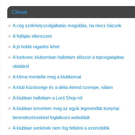
Cikkek
A cég székhelyszolgáltatás megoldás, ha nincs házunk
A fejfájás ellenszere
A jó hobbi ragadós lehet
A kedvenc klubomban hallottam először a topcegalapitas
oldaláról
A klíma mentette meg a klubbomat
A klub közössége és a diéta étrend szerepe, nálam
A klubban hallottam a Lord Shop-ról
A klubban ismertem meg az egyik legmenőbb konyhai
berendezéssekkel foglalkozó weboldalt
A klubban senkinek nem fog feltűnni a szemöldök