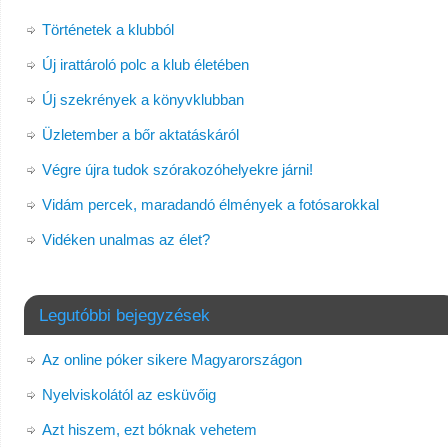
Történetek a klubból
Új irattároló polc a klub életében
Új szekrények a könyvklubban
Üzletember a bőr aktatáskáról
Végre újra tudok szórakozóhelyekre járni!
Vidám percek, maradandó élmények a fotósarokkal
Vidéken unalmas az élet?
Legutóbbi bejegyzések
Az online póker sikere Magyarországon
Nyelviskolától az esküvőig
Azt hiszem, ezt bóknak vehetem