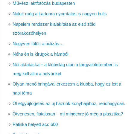
Művészi aktfotózás budapesten
Náluk még a kartonra nyomtatás is nagyon bulis
Napelem rendszer kialakítása az első zöld
szórakozóhelyen
Negyven fölött a bulizás…
Néha én is kirúgok a hámból
Női aktatáska – a klubvilág után a tárgyalóteremben is
meg kell állni a helyünket
Olyan menő bringával érkeztem a klubba, hogy ez lett a
napi téma
Ötletgyűjtögetés az új házunk konyhájához, rendhagyóan.
Ötvenesen, fiatalosan – mi mindenre jó még a plasztika?
Pálinka helyett acc 600