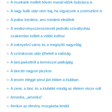
A munkánk mellett bőven marad időnk bulizásra is
A nagy bulik után nem baj, ha vigyázunk a szemünkre is
A pultos kérdése, ami mindent elindított
A rendezvényszervezésnél pedrollo szivattyúház
szakember kellett a vidéki kúthoz
A soknyelvű város és a megnyíló nagyvilág
A szórakozás után jöhetett a valóság
A táncparkettről a természet patikájáig
A tánctér nagyon piszkos
A tesóm eléggé pórul járt ebben a klubban
A zene, a tánc és a klubélet mindig az életem része volt
Amerika, „amerika”
Amikor az élmény mozgásba lendül