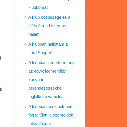
klubbomat
A klub közössége és a
diéta étrend szerepe,
nálam
A klubban hallottam a
Lord Shop-ról
g
A klubban ismertem meg
az egyik legmenőbb
konyhai
berendezéssekkel
uk
foglalkozó weboldalt
A klubban senkinek nem
,
fog feltűnni a szemöldök
tetoválásunk