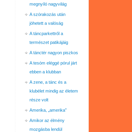
megnyíló nagyvilág
A szórakozás után
jöhetett a valóság
A táncparkettről a
természet patikájáig
A tánctér nagyon piszkos
A tesóm eléggé pórul járt
ebben a klubban
A zene, a tánc és a
klubélet mindig az életem
része volt
Amerika, „amerika”
Amikor az élmény
mozgásba lendül