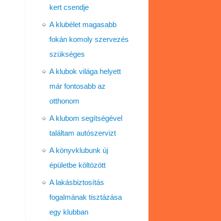
kert csendje
A klubélet magasabb
fokán komoly szervezés
szükséges
A klubok világa helyett
már fontosabb az
otthonom
A klubom segítségével
találtam autószervizt
A könyvklubunk új
épületbe költözött
A lakásbiztosítás
fogalmának tisztázása
egy klubban