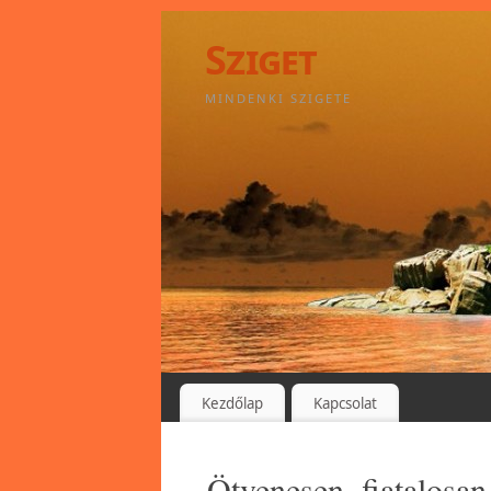
Sziget
MINDENKI SZIGETE
Kezdőlap
Kapcsolat
Ötvenesen, fiatalosan