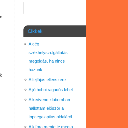
Keresés
De
Cikkek
A cég
székhelyszolgáltatás
megoldás, ha nincs
házunk
k
A fejfájás ellenszere
A jó hobbi ragadós lehet
A kedvenc klubomban
hallottam először a
topcegalapitas oldaláról
A klíma mentette meg a