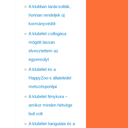
A klubban tanácsolták,
honnan rendeljek új
kormányvédőt
A klubélet csillogása
mögött lassan
elvesztettem az
egyensúlyt
A klubélet és a
HappyZoo-s állateledel
metszéspontjai
A klubélet fénykora –
amikor minden hétvége
buli volt
A klubélet hangulata és a