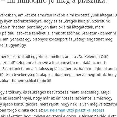
 városban, amiket közismerten inkább a mi korosztályunk látogat. 
y ilyen szórakozóhelyre, hogy az az „öregek klubja”. Szeretünk
ább hírhedten pont nagyon fiatalok által látogatottak, mert
ük például azokat a zenéket is, amik ott szólnak. Szeretünk bemenni
e, amilyeneket egy bizonyos korcsoport és „réteg” engedhet meg
re is ugyanúgy.
erősi körünkből egy klinika mellett, amit a „Dr. Kelemen Ottó
pasztalat!” szlogenre keresve a legkönnyebb megtalálni, mert
. Szeretünk tenni a fiatalosság látszatáért is, ha már legbelül anna
ttót és a tevékenységét alaposabban megismerve megtudtuk, hogy
ztika – hanem sokkal többről!
egy érzékeny, és szükséges beavatkozás miatt, eredetileg. Majd,
ve az eredménnyel, hogy már az én hozzáállásomhoz is máshogy
y újabb konzultációra, mert rájött, hogy neki is van még változtatni
óban forgó klinika oldalát:
Dr. Kelemen Ottó plasztikai sebész
 aki rákattint, hogy milyen egyszerű a dolog. A férjem példádul ott,