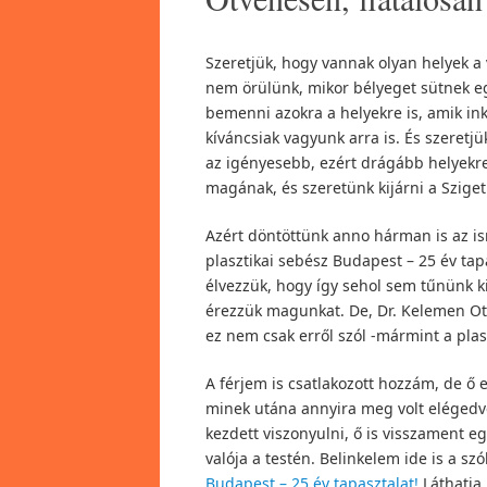
Szeretjük, hogy vannak olyan helyek a
nem örülünk, mikor bélyeget sütnek eg
bemenni azokra a helyekre is, amik ink
kíváncsiak vagyunk arra is. És szeretj
az igényesebb, ezért drágább helyekr
magának, és szeretünk kijárni a Sziget
Azért döntöttünk anno hárman is az ism
plasztikai sebész Budapest – 25 év ta
élvezzük, hogy így sehol sem tűnünk ki
érezzük magunkat. De, Dr. Kelemen O
ez nem csak erről szól -mármint a plas
A férjem is csatlakozott hozzám, de ő 
minek utána annyira meg volt eléged
kezdett viszonyulni, ő is visszament eg
valója a testén. Belinkelem ide is a sz
Budapest – 25 év tapasztalat!
Láthatja,