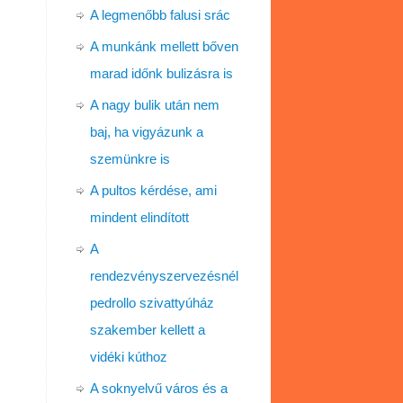
A legmenőbb falusi srác
A munkánk mellett bőven
marad időnk bulizásra is
A nagy bulik után nem
baj, ha vigyázunk a
szemünkre is
A pultos kérdése, ami
mindent elindított
A
rendezvényszervezésnél
pedrollo szivattyúház
szakember kellett a
vidéki kúthoz
A soknyelvű város és a