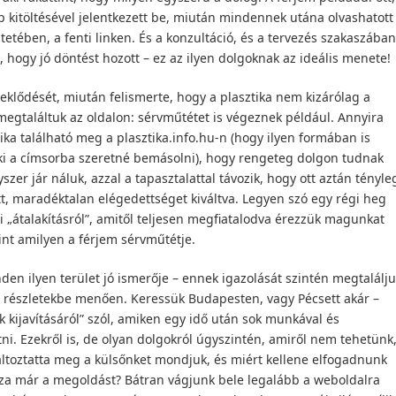
p kitöltésével jelentkezett be, miután mindennek utána olvashatott
etében, a fenti linken. És a konzultáció, és a tervezés szakaszában
hogy jó döntést hozott – ez az ilyen dolgoknak az ideális menete!
rdeklődését, miután felismerte, hogy a plasztika nem kizárólag a
megtaláltuk az oldalon: sérvműtétet is végeznek például. Annyira
linika található meg a plasztika.info.hu-n (hogy ilyen formában is
laki a címsorba szeretné bemásolni), hogy rengeteg dolgon tudnak
zer jár náluk, azzal a tapasztalattal távozik, hogy ott aztán tényle
tt, maradéktalan elégedettséget kiváltva. Legyen szó egy régi heg
 „átalakításról”, amitől teljesen megfiatalodva érezzük magunkat
nt amilyen a férjem sérvműtétje.
den ilyen terület jó ismerője – ennek igazolását szintén megtalálj
, részletekbe menően. Keressük Budapesten, vagy Pécsett akár –
 kijavításáról” szól, amiken egy idő után sok munkával és
i. Ezekről is, de olyan dolgokról úgyszintén, amiről nem tehetünk
áltoztatta meg a külsőnket mondjuk, és miért kellene elfogadnunk
za már a megoldást? Bátran vágjunk bele legalább a weboldalra