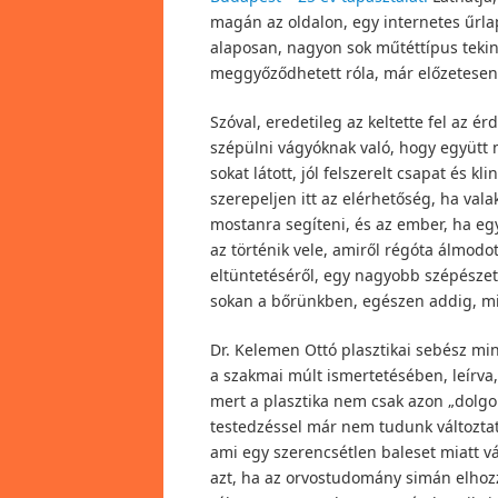
magán az oldalon, egy internetes űrla
alaposan, nagyon sok műtéttípus tekint
meggyőződhetett róla, már előzetesen, 
Szóval, eredetileg az keltette fel az é
szépülni vágyóknak való, hogy együtt 
sokat látott, jól felszerelt csapat és k
szerepeljen itt az elérhetőség, ha va
mostanra segíteni, és az ember, ha egys
az történik vele, amiről régóta álmodo
eltüntetéséről, egy nagyobb szépészeti
sokan a bőrünkben, egészen addig, mi
Dr. Kelemen Ottó plasztikai sebész min
a szakmai múlt ismertetésében, leírva
mert a plasztika nem csak azon „dolgok
testedzéssel már nem tudunk változtatn
ami egy szerencsétlen baleset miatt v
azt, ha az orvostudomány simán elhoz