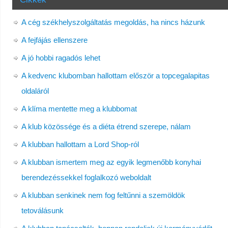
A cég székhelyszolgáltatás megoldás, ha nincs házunk
A fejfájás ellenszere
A jó hobbi ragadós lehet
A kedvenc klubomban hallottam először a topcegalapitas
oldaláról
A klíma mentette meg a klubbomat
A klub közössége és a diéta étrend szerepe, nálam
A klubban hallottam a Lord Shop-ról
A klubban ismertem meg az egyik legmenőbb konyhai
berendezéssekkel foglalkozó weboldalt
A klubban senkinek nem fog feltűnni a szemöldök
tetoválásunk