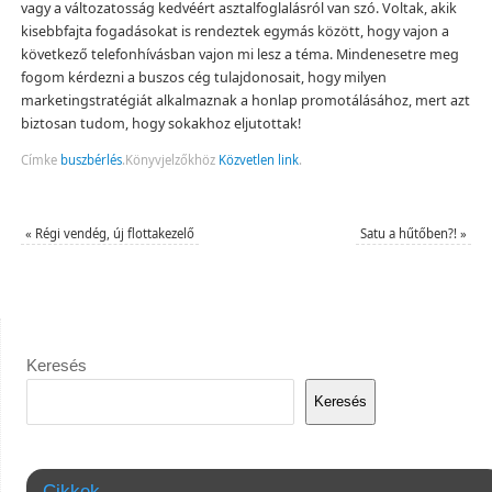
vagy a változatosság kedvéért asztalfoglalásról van szó. Voltak, akik
kisebbfajta fogadásokat is rendeztek egymás között, hogy vajon a
következő telefonhívásban vajon mi lesz a téma. Mindenesetre meg
fogom kérdezni a buszos cég tulajdonosait, hogy milyen
marketingstratégiát alkalmaznak a honlap promotálásához, mert azt
biztosan tudom, hogy sokakhoz eljutottak!
Címke
buszbérlés
.
Könyvjelzőkhöz
Közvetlen link
.
«
Régi vendég, új flottakezelő
Satu a hűtőben?!
»
Keresés
Keresés
Cikkek