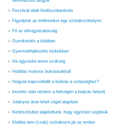
berendezési tárgyai
Fesztivál alatti fürdőszobanézés
Figyeljünk az értékeinkre egy szórakozóhelyen
Fő az elővigyázatosság
Gumikérdés a klubban
Gyermekfejlesztés klubokban
Ha ügyvédre lenne szükség
Hódítás motoros bukósisakkal!
Hogyan kapcsolódik a bulizás a szépséghez?
Inverter után néztem a hétvégén a bulizás helyett
Jutányos áron lehet céget alapítani
Kertészklubot alapítottunk, hogy egymást segítsük
Klubba nem (csak) szórakozni jár az ember