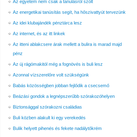
Az egyetem nem csak a tanulásról szólt
Az energetikai tanúsítás segít, ha hőszivattyút tervezünk
Az idei klubajándék pénztárca lesz
Az internet, és az itt linkek
Az itteni ablakcsere árak mellett a bulira is marad majd
pénz
Az új rágómakitól még a fognövés is buli lesz
Azonnal vízszerelőre volt szükségünk
Babás közösségben jobban fejlődik a csecsemő
Beázási gondok a legnépszerűbb szórakozóhelyen
Biztonsággal szórakozni családias
Buli közben alakult ki egy verekedés
Bulik helyett pihenés és fekete nadálytőkrém