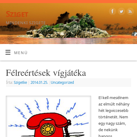
Sziget
MINDENKI SZIGETE
MENÜ
Félreértések vígjátéka
Írta:
Szigetke
|
2014.01.25.
|
Uncategorized
El kell mesélnem
az elmúlt néhány
hét legviccesebb
történetét. Nem
egy nagy szám,
de nekünk
hangos