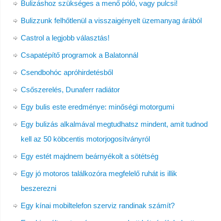
Bulizáshoz szükséges a menő póló, vagy pulcsi!
Bulizzunk felhőtlenül a visszaigényelt üzemanyag árából
Castrol a legjobb választás!
Csapatépítő programok a Balatonnál
Csendbohóc apróhirdetésből
Csőszerelés, Dunaferr radiátor
Egy bulis este eredménye: minőségi motorgumi
Egy bulizás alkalmával megtudhatsz mindent, amit tudnod
kell az 50 köbcentis motorjogosítványról
Egy estét majdnem beárnyékolt a sötétség
Egy jó motoros találkozóra megfelelő ruhát is illik
beszerezni
Egy kínai mobiltelefon szerviz randinak számít?