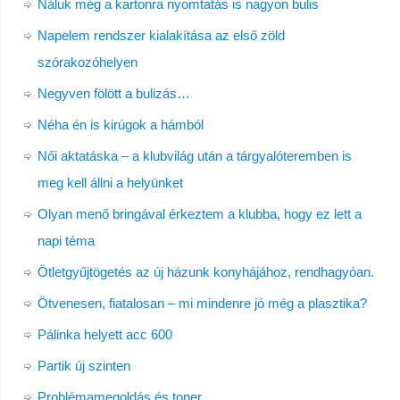
Náluk még a kartonra nyomtatás is nagyon bulis
Napelem rendszer kialakítása az első zöld
szórakozóhelyen
Negyven fölött a bulizás…
Néha én is kirúgok a hámból
Női aktatáska – a klubvilág után a tárgyalóteremben is
meg kell állni a helyünket
Olyan menő bringával érkeztem a klubba, hogy ez lett a
napi téma
Ötletgyűjtögetés az új házunk konyhájához, rendhagyóan.
Ötvenesen, fiatalosan – mi mindenre jó még a plasztika?
Pálinka helyett acc 600
Partik új szinten
Problémamegoldás és toner