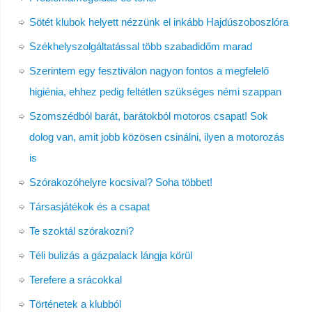
Sötét klubok helyett nézzünk el inkább Hajdúszoboszlóra
Székhelyszolgáltatással több szabadidőm marad
Szerintem egy fesztiválon nagyon fontos a megfelelő
higiénia, ehhez pedig feltétlen szükséges némi szappan
Szomszédból barát, barátokból motoros csapat! Sok
dolog van, amit jobb közösen csinálni, ilyen a motorozás
is
Szórakozóhelyre kocsival? Soha többet!
Társasjátékok és a csapat
Te szoktál szórakozni?
Téli bulizás a gázpalack lángja körül
Terefere a srácokkal
Történetek a klubból