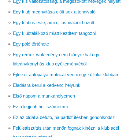
Egy kis változatosság, a megszokott hétvégék helyett
Egy klub megnyitása előtt sok a tennivaló
Egy klubos este, ami új inspirációt hozott
Egy klubtalálkozó miatt kezdtem tangózni
Egy póló története
Egy remek wok edény nem hiányozhat egy
látványkonyhás klub gyűjteményéből
Éjfélkor autópálya matricát venni egy külföldi klubban
Eladásra kerül a kedvenc helyünk
Első napom a munkahelyemen
Ez a legjobb buli számomra
Ez az oldal a befutó, ha padlófűtésben gondolkodsz
Felülettisztítás után menőn fognak kinézni a klub acél