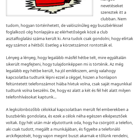
nevetéseket
szereztek itt a
clubban. Nem
tudom, hogyan történhetett, de valószínűleg egy buszbérléssel
foglalkozó cég honlapjára az elérhetőségek közé a club
asztalfoglalási száma került ki. Arra tudok csak gondolni, hogy elírtak
egy számot a hétből. Esetleg a körzetszámot rontották el.
Lényeg a lényeg, hogy legalább másfél hétbe telt, mire egyáltalán
sikerült megfejteni, hogy tulajdonképpen mi is történik. Az még
legalább egy hétbe került, ha jól emlékszem, amíg valahogy
kapcsolatba tudtunk lépni ezzel a céggel, hiszen a honlapon
feltüntetett telefonszámot hiába hívtuk volna, csak saját magunkkal
tudtunk volna beszélni. De, hogy ez alatt a két és fél hét alatt milyen
telefonhívásokat kaptunk…
A legkülönbözőbb célokkal kapcsolatban merült fel emberekben a
buszbérlés gondolata, és ezek a célok néha egészen elképesztőek
voltak. Egy hét után már eljutottunk oda, hogy ha csörgött a telefon,
aki csak tudott, megállt a munkájában, és figyelte a telefonáló
arckifejezését, hogy vajon megint buszt akarnak-e tőlünk rendelni,