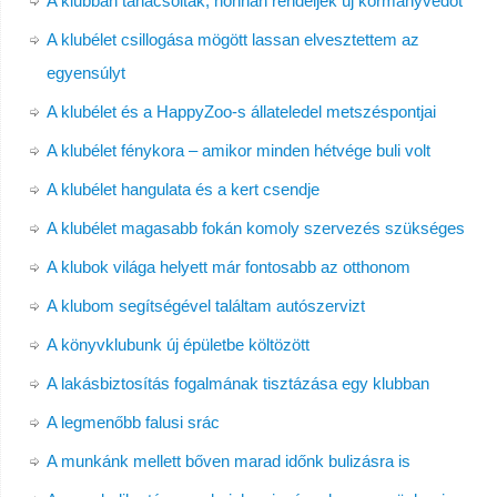
A klubban tanácsolták, honnan rendeljek új kormányvédőt
A klubélet csillogása mögött lassan elvesztettem az
egyensúlyt
A klubélet és a HappyZoo-s állateledel metszéspontjai
A klubélet fénykora – amikor minden hétvége buli volt
A klubélet hangulata és a kert csendje
A klubélet magasabb fokán komoly szervezés szükséges
A klubok világa helyett már fontosabb az otthonom
A klubom segítségével találtam autószervizt
A könyvklubunk új épületbe költözött
A lakásbiztosítás fogalmának tisztázása egy klubban
A legmenőbb falusi srác
A munkánk mellett bőven marad időnk bulizásra is