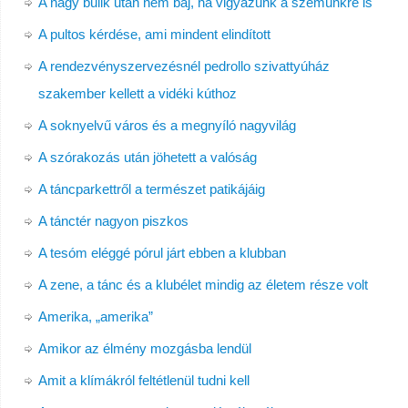
A nagy bulik után nem baj, ha vigyázunk a szemünkre is
A pultos kérdése, ami mindent elindított
A rendezvényszervezésnél pedrollo szivattyúház
szakember kellett a vidéki kúthoz
A soknyelvű város és a megnyíló nagyvilág
A szórakozás után jöhetett a valóság
A táncparkettről a természet patikájáig
A tánctér nagyon piszkos
A tesóm eléggé pórul járt ebben a klubban
A zene, a tánc és a klubélet mindig az életem része volt
Amerika, „amerika”
Amikor az élmény mozgásba lendül
Amit a klímákról feltétlenül tudni kell