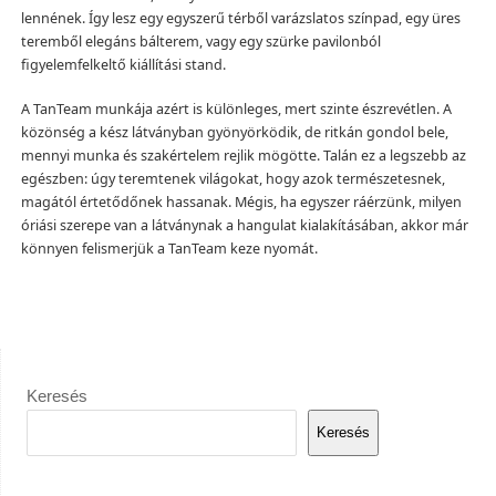
lennének. Így lesz egy egyszerű térből varázslatos színpad, egy üres
teremből elegáns bálterem, vagy egy szürke pavilonból
figyelemfelkeltő kiállítási stand.
A TanTeam munkája azért is különleges, mert szinte észrevétlen. A
közönség a kész látványban gyönyörködik, de ritkán gondol bele,
mennyi munka és szakértelem rejlik mögötte. Talán ez a legszebb az
egészben: úgy teremtenek világokat, hogy azok természetesnek,
magától értetődőnek hassanak. Mégis, ha egyszer ráérzünk, milyen
óriási szerepe van a látványnak a hangulat kialakításában, akkor már
könnyen felismerjük a TanTeam keze nyomát.
Keresés
Keresés