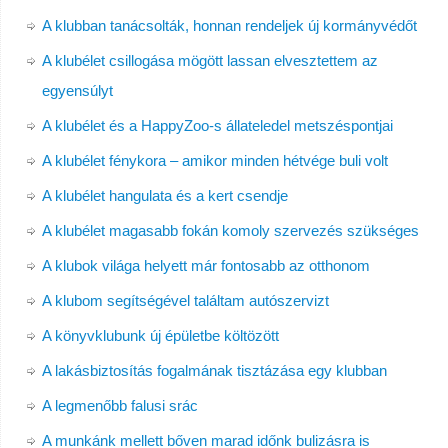
A klubban tanácsolták, honnan rendeljek új kormányvédőt
A klubélet csillogása mögött lassan elvesztettem az
egyensúlyt
A klubélet és a HappyZoo-s állateledel metszéspontjai
A klubélet fénykora – amikor minden hétvége buli volt
A klubélet hangulata és a kert csendje
A klubélet magasabb fokán komoly szervezés szükséges
A klubok világa helyett már fontosabb az otthonom
A klubom segítségével találtam autószervizt
A könyvklubunk új épületbe költözött
A lakásbiztosítás fogalmának tisztázása egy klubban
A legmenőbb falusi srác
A munkánk mellett bőven marad időnk bulizásra is