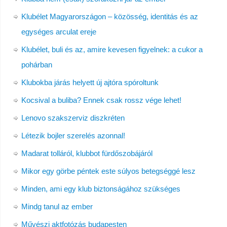
Klubélet Magyarországon – közösség, identitás és az
egységes arculat ereje
Klubélet, buli és az, amire kevesen figyelnek: a cukor a
pohárban
Klubokba járás helyett új ajtóra spóroltunk
Kocsival a buliba? Ennek csak rossz vége lehet!
Lenovo szakszerviz diszkréten
Létezik bojler szerelés azonnal!
Madarat tolláról, klubbot fürdőszobájáról
Mikor egy görbe péntek este súlyos betegséggé lesz
Minden, ami egy klub biztonságához szükséges
Mindg tanul az ember
Művészi aktfotózás budapesten