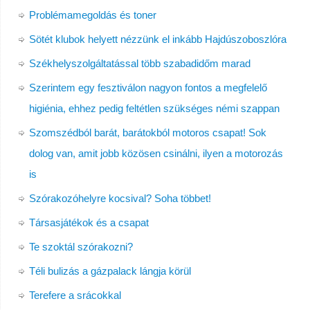
Problémamegoldás és toner
Sötét klubok helyett nézzünk el inkább Hajdúszoboszlóra
Székhelyszolgáltatással több szabadidőm marad
Szerintem egy fesztiválon nagyon fontos a megfelelő
higiénia, ehhez pedig feltétlen szükséges némi szappan
Szomszédból barát, barátokból motoros csapat! Sok
dolog van, amit jobb közösen csinálni, ilyen a motorozás
is
Szórakozóhelyre kocsival? Soha többet!
Társasjátékok és a csapat
Te szoktál szórakozni?
Téli bulizás a gázpalack lángja körül
Terefere a srácokkal