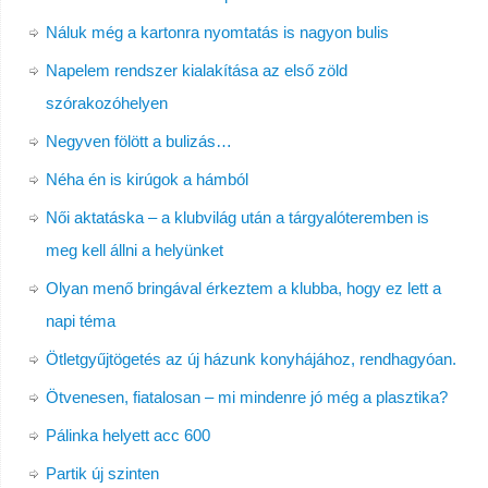
Náluk még a kartonra nyomtatás is nagyon bulis
Napelem rendszer kialakítása az első zöld
szórakozóhelyen
Negyven fölött a bulizás…
Néha én is kirúgok a hámból
Női aktatáska – a klubvilág után a tárgyalóteremben is
meg kell állni a helyünket
Olyan menő bringával érkeztem a klubba, hogy ez lett a
napi téma
Ötletgyűjtögetés az új házunk konyhájához, rendhagyóan.
Ötvenesen, fiatalosan – mi mindenre jó még a plasztika?
Pálinka helyett acc 600
Partik új szinten