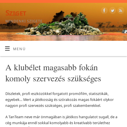
Sziget
MINDENKI SZIGETE
MENÜ
A klubélet magasabb fokán
komoly szervezés szükséges
Díszletek, profi eszközökkel forgatott promófilm, statisztikák,
egyebek… Mert a játékosság és szórakozás magas fokáért olykor
nagyon profi szervezés szükséges, profi szakemberekkel.
A TanTeam neve már önmagában is játékos hangulatot sugall, de a
cég munkája ennél sokkal komolyabb és kreatívabb területhez