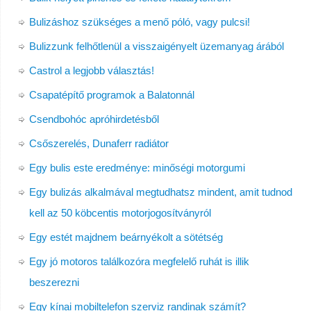
Bulizáshoz szükséges a menő póló, vagy pulcsi!
Bulizzunk felhőtlenül a visszaigényelt üzemanyag árából
Castrol a legjobb választás!
Csapatépítő programok a Balatonnál
Csendbohóc apróhirdetésből
Csőszerelés, Dunaferr radiátor
Egy bulis este eredménye: minőségi motorgumi
Egy bulizás alkalmával megtudhatsz mindent, amit tudnod
kell az 50 köbcentis motorjogosítványról
Egy estét majdnem beárnyékolt a sötétség
Egy jó motoros találkozóra megfelelő ruhát is illik
beszerezni
Egy kínai mobiltelefon szerviz randinak számít?