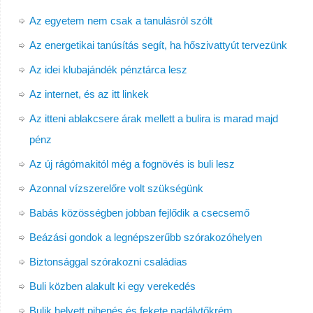
Az egyetem nem csak a tanulásról szólt
Az energetikai tanúsítás segít, ha hőszivattyút tervezünk
Az idei klubajándék pénztárca lesz
Az internet, és az itt linkek
Az itteni ablakcsere árak mellett a bulira is marad majd
pénz
Az új rágómakitól még a fognövés is buli lesz
Azonnal vízszerelőre volt szükségünk
Babás közösségben jobban fejlődik a csecsemő
Beázási gondok a legnépszerűbb szórakozóhelyen
Biztonsággal szórakozni családias
Buli közben alakult ki egy verekedés
Bulik helyett pihenés és fekete nadálytőkrém