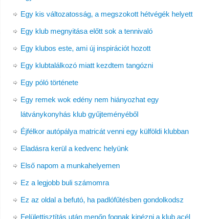
Egy kis változatosság, a megszokott hétvégék helyett
Egy klub megnyitása előtt sok a tennivaló
Egy klubos este, ami új inspirációt hozott
Egy klubtalálkozó miatt kezdtem tangózni
Egy póló története
Egy remek wok edény nem hiányozhat egy
látványkonyhás klub gyűjteményéből
Éjfélkor autópálya matricát venni egy külföldi klubban
Eladásra kerül a kedvenc helyünk
Első napom a munkahelyemen
Ez a legjobb buli számomra
Ez az oldal a befutó, ha padlófűtésben gondolkodsz
Felülettisztítás után menőn fognak kinézni a klub acél