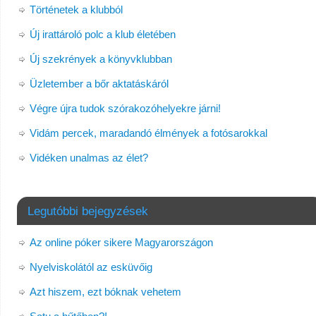
Történetek a klubból
Új irattároló polc a klub életében
Új szekrények a könyvklubban
Üzletember a bőr aktatáskáról
Végre újra tudok szórakozóhelyekre járni!
Vidám percek, maradandó élmények a fotósarokkal
Vidéken unalmas az élet?
Legutóbbi bejegyzések
Az online póker sikere Magyarországon
Nyelviskolától az esküvőig
Azt hiszem, ezt bóknak vehetem