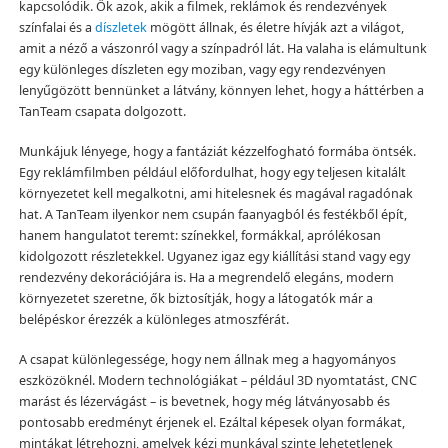
kapcsolódik. Ők azok, akik a filmek, reklámok és rendezvények
színfalai és a
díszletek
mögött állnak, és életre hívják azt a világot,
amit a néző a vászonról vagy a színpadról lát. Ha valaha is elámultunk
egy különleges díszleten egy moziban, vagy egy rendezvényen
lenyűgözött bennünket a látvány, könnyen lehet, hogy a háttérben a
TanTeam csapata dolgozott.
Munkájuk lényege, hogy a fantáziát kézzelfogható formába öntsék.
Egy reklámfilmben például előfordulhat, hogy egy teljesen kitalált
környezetet kell megalkotni, ami hitelesnek és magával ragadónak
hat. A TanTeam ilyenkor nem csupán faanyagból és festékből épít,
hanem hangulatot teremt: színekkel, formákkal, aprólékosan
kidolgozott részletekkel. Ugyanez igaz egy kiállítási stand vagy egy
rendezvény dekorációjára is. Ha a megrendelő elegáns, modern
környezetet szeretne, ők biztosítják, hogy a látogatók már a
belépéskor érezzék a különleges atmoszférát.
A csapat különlegessége, hogy nem állnak meg a hagyományos
eszközöknél. Modern technológiákat – például 3D nyomtatást, CNC
marást és lézervágást – is bevetnek, hogy még látványosabb és
pontosabb eredményt érjenek el. Ezáltal képesek olyan formákat,
mintákat létrehozni, amelyek kézi munkával szinte lehetetlenek