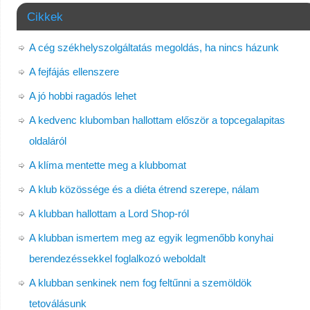
Cikkek
A cég székhelyszolgáltatás megoldás, ha nincs házunk
A fejfájás ellenszere
A jó hobbi ragadós lehet
A kedvenc klubomban hallottam először a topcegalapitas
oldaláról
A klíma mentette meg a klubbomat
A klub közössége és a diéta étrend szerepe, nálam
A klubban hallottam a Lord Shop-ról
A klubban ismertem meg az egyik legmenőbb konyhai
berendezéssekkel foglalkozó weboldalt
A klubban senkinek nem fog feltűnni a szemöldök
tetoválásunk