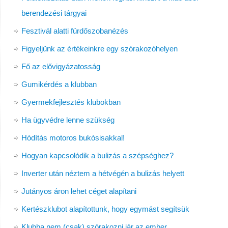
berendezési tárgyai
Fesztivál alatti fürdőszobanézés
Figyeljünk az értékeinkre egy szórakozóhelyen
Fő az elővigyázatosság
Gumikérdés a klubban
Gyermekfejlesztés klubokban
Ha ügyvédre lenne szükség
Hódítás motoros bukósisakkal!
Hogyan kapcsolódik a bulizás a szépséghez?
Inverter után néztem a hétvégén a bulizás helyett
Jutányos áron lehet céget alapítani
Kertészklubot alapítottunk, hogy egymást segítsük
Klubba nem (csak) szórakozni jár az ember