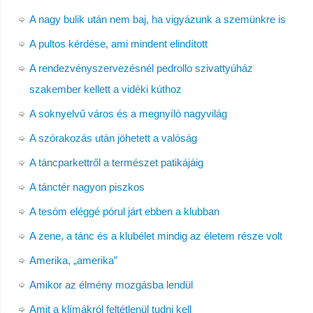
A nagy bulik után nem baj, ha vigyázunk a szemünkre is
A pultos kérdése, ami mindent elindított
A rendezvényszervezésnél pedrollo szivattyúház
szakember kellett a vidéki kúthoz
A soknyelvű város és a megnyíló nagyvilág
A szórakozás után jöhetett a valóság
A táncparkettről a természet patikájáig
A tánctér nagyon piszkos
A tesóm eléggé pórul járt ebben a klubban
A zene, a tánc és a klubélet mindig az életem része volt
Amerika, „amerika”
Amikor az élmény mozgásba lendül
Amit a klímákról feltétlenül tudni kell