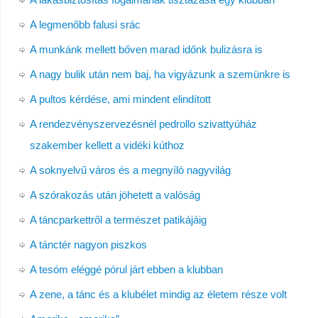
A legmenőbb falusi srác
A munkánk mellett bőven marad időnk bulizásra is
A nagy bulik után nem baj, ha vigyázunk a szemünkre is
A pultos kérdése, ami mindent elindított
A rendezvényszervezésnél pedrollo szivattyúház
szakember kellett a vidéki kúthoz
A soknyelvű város és a megnyíló nagyvilág
A szórakozás után jöhetett a valóság
A táncparkettről a természet patikájáig
A tánctér nagyon piszkos
A tesóm eléggé pórul járt ebben a klubban
A zene, a tánc és a klubélet mindig az életem része volt