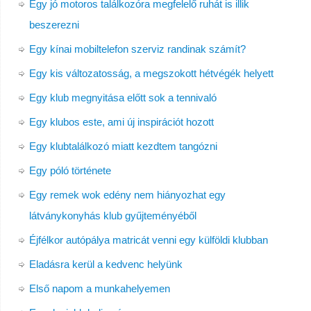
Egy jó motoros találkozóra megfelelő ruhát is illik
beszerezni
Egy kínai mobiltelefon szerviz randinak számít?
Egy kis változatosság, a megszokott hétvégék helyett
Egy klub megnyitása előtt sok a tennivaló
Egy klubos este, ami új inspirációt hozott
Egy klubtalálkozó miatt kezdtem tangózni
Egy póló története
Egy remek wok edény nem hiányozhat egy
látványkonyhás klub gyűjteményéből
Éjfélkor autópálya matricát venni egy külföldi klubban
Eladásra kerül a kedvenc helyünk
Első napom a munkahelyemen