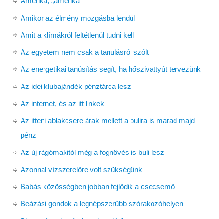
Amerika, „amerika”
Amikor az élmény mozgásba lendül
Amit a klímákról feltétlenül tudni kell
Az egyetem nem csak a tanulásról szólt
Az energetikai tanúsítás segít, ha hőszivattyút tervezünk
Az idei klubajándék pénztárca lesz
Az internet, és az itt linkek
Az itteni ablakcsere árak mellett a bulira is marad majd
pénz
Az új rágómakitól még a fognövés is buli lesz
Azonnal vízszerelőre volt szükségünk
Babás közösségben jobban fejlődik a csecsemő
Beázási gondok a legnépszerűbb szórakozóhelyen