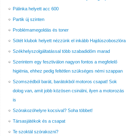
Pálinka helyett acc 600
Partik új szinten
Problémamegoldás és toner
Sötét klubok helyett nézzünk el inkább Hajdúszoboszlóra
Székhelyszolgáltatással több szabadidőm marad
Szerintem egy fesztiválon nagyon fontos a megfelelő
higiénia, ehhez pedig feltétlen szükséges némi szappan
Szomszédból barát, barátokból motoros csapat! Sok
dolog van, amit jobb közösen csinálni, ilyen a motorozás
is
Szórakozóhelyre kocsival? Soha többet!
Társasjátékok és a csapat
Te szoktál szórakozni?