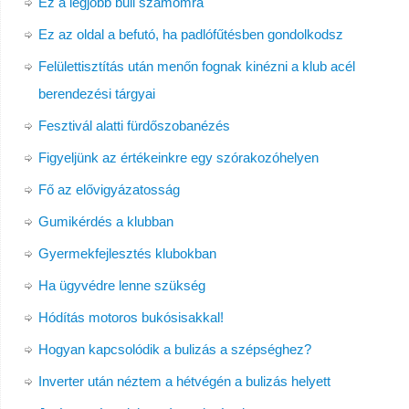
Ez a legjobb buli számomra
Ez az oldal a befutó, ha padlófűtésben gondolkodsz
Felülettisztítás után menőn fognak kinézni a klub acél
berendezési tárgyai
Fesztivál alatti fürdőszobanézés
Figyeljünk az értékeinkre egy szórakozóhelyen
Fő az elővigyázatosság
Gumikérdés a klubban
Gyermekfejlesztés klubokban
Ha ügyvédre lenne szükség
Hódítás motoros bukósisakkal!
Hogyan kapcsolódik a bulizás a szépséghez?
Inverter után néztem a hétvégén a bulizás helyett