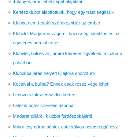
Jutányos áron lehet céget alapítani
Kertészklubot alapítottunk, hogy egymást segítsük
Klubba nem (csak) szórakozni jár az ember
Klubélet Magyarországon – közösség, identitás és az
egységes arculat ereje
Klubélet, buli és az, amire kevesen figyelnek: a cukor a
pohárban
Klubokba járás helyett új ajtóra spóroltunk
Kocsival a buliba? Ennek csak rossz vége lehet!
Lenovo szakszerviz diszkréten
Létezik bojler szerelés azonnal!
Madarat tolláról, klubbot fürdőszobájáról
Mikor egy görbe péntek este súlyos betegséggé lesz