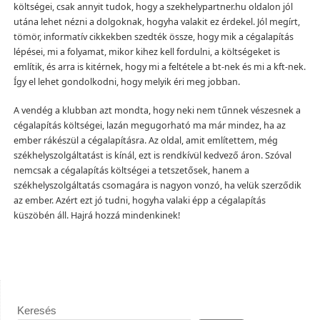
költségei, csak annyit tudok, hogy a szekhelypartner.hu oldalon jól
utána lehet nézni a dolgoknak, hogyha valakit ez érdekel. Jól megírt,
tömör, informatív cikkekben szedték össze, hogy mik a cégalapítás
lépései, mi a folyamat, mikor kihez kell fordulni, a költségeket is
említik, és arra is kitérnek, hogy mi a feltétele a bt-nek és mi a kft-nek.
Így el lehet gondolkodni, hogy melyik éri meg jobban.
A vendég a klubban azt mondta, hogy neki nem tűnnek vészesnek a
cégalapítás költségei, lazán megugorható ma már mindez, ha az
ember rákészül a cégalapításra. Az oldal, amit említettem, még
székhelyszolgáltatást is kínál, ezt is rendkívül kedvező áron. Szóval
nemcsak a cégalapítás költségei a tetszetősek, hanem a
székhelyszolgáltatás csomagára is nagyon vonzó, ha velük szerződik
az ember. Azért ezt jó tudni, hogyha valaki épp a cégalapítás
küszöbén áll. Hajrá hozzá mindenkinek!
Keresés