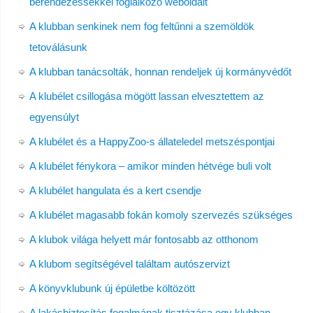
berendezéssekkel foglalkozó weboldalt
A klubban senkinek nem fog feltűnni a szemöldök
tetoválásunk
A klubban tanácsolták, honnan rendeljek új kormányvédőt
A klubélet csillogása mögött lassan elvesztettem az
egyensúlyt
A klubélet és a HappyZoo-s állateledel metszéspontjai
A klubélet fénykora – amikor minden hétvége buli volt
A klubélet hangulata és a kert csendje
A klubélet magasabb fokán komoly szervezés szükséges
A klubok világa helyett már fontosabb az otthonom
A klubom segítségével találtam autószervizt
A könyvklubunk új épületbe költözött
A lakásbiztosítás fogalmának tisztázása egy klubban