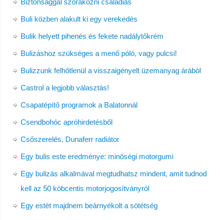
Biztonsággal szórakozni családias
Buli közben alakult ki egy verekedés
Bulik helyett pihenés és fekete nadálytőkrém
Bulizáshoz szükséges a menő póló, vagy pulcsi!
Bulizzunk felhőtlenül a visszaigényelt üzemanyag árából
Castrol a legjobb választás!
Csapatépítő programok a Balatonnál
Csendbohóc apróhirdetésből
Csőszerelés, Dunaferr radiátor
Egy bulis este eredménye: minőségi motorgumi
Egy bulizás alkalmával megtudhatsz mindent, amit tudnod
kell az 50 köbcentis motorjogosítványról
Egy estét majdnem beárnyékolt a sötétség