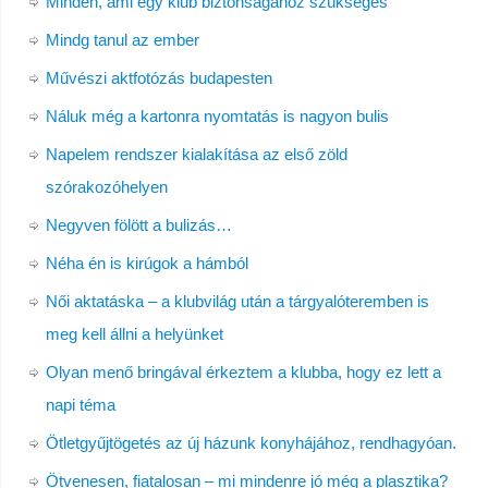
Minden, ami egy klub biztonságához szükséges
Mindg tanul az ember
Művészi aktfotózás budapesten
Náluk még a kartonra nyomtatás is nagyon bulis
Napelem rendszer kialakítása az első zöld
szórakozóhelyen
Negyven fölött a bulizás…
Néha én is kirúgok a hámból
Női aktatáska – a klubvilág után a tárgyalóteremben is
meg kell állni a helyünket
Olyan menő bringával érkeztem a klubba, hogy ez lett a
napi téma
Ötletgyűjtögetés az új házunk konyhájához, rendhagyóan.
Ötvenesen, fiatalosan – mi mindenre jó még a plasztika?