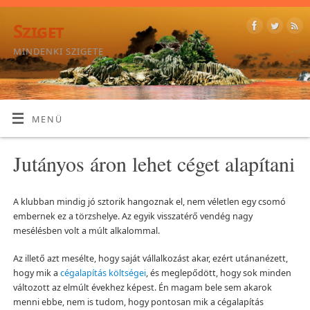
Sziget
MINDENKI SZIGETE
MENÜ
Jutányos áron lehet céget alapítani
A klubban mindig jó sztorik hangoznak el, nem véletlen egy csomó
embernek ez a törzshelye. Az egyik visszatérő vendég nagy
mesélésben volt a múlt alkalommal.
Az illető azt mesélte, hogy saját vállalkozást akar, ezért utánanézett,
hogy mik a
cégalapítás költségei
, és meglepődött, hogy sok minden
változott az elmúlt évekhez képest. Én magam bele sem akarok
menni ebbe, nem is tudom, hogy pontosan mik a cégalapítás