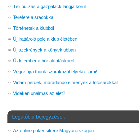
Téli bulizás a gázpalack lángja körül
Terefere a srácokkal
Történetek a klubból
Új irattároló polc a klub életében
Új szekrények a könyvklubban
Üzletember a bőr aktatáskáról
Végre újra tudok szórakozóhelyekre járni!
Vidám percek, maradandó élmények a fotósarokkal
Vidéken unalmas az élet?
Legutóbbi bejegyzések
Az online póker sikere Magyarországon