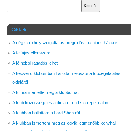
Keresés
Cikkek
A cég székhelyszolgáltatás megoldás, ha nincs házunk
A fejfájás ellenszere
A jó hobbi ragadós lehet
A kedvenc klubomban hallottam először a topcegalapitas
oldaláról
A klíma mentette meg a klubbomat
A klub közössége és a diéta étrend szerepe, nálam
A klubban hallottam a Lord Shop-ról
A klubban ismertem meg az egyik legmenőbb konyhai