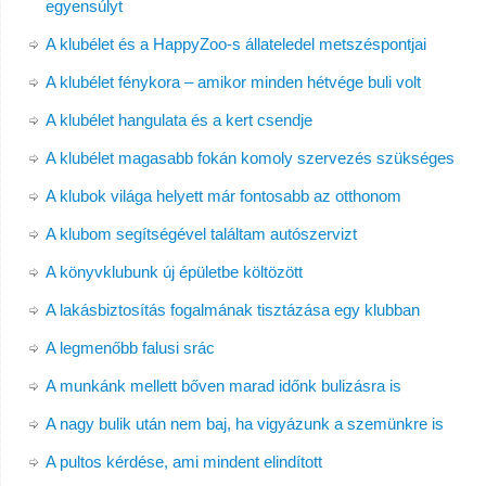
egyensúlyt
A klubélet és a HappyZoo-s állateledel metszéspontjai
A klubélet fénykora – amikor minden hétvége buli volt
A klubélet hangulata és a kert csendje
A klubélet magasabb fokán komoly szervezés szükséges
A klubok világa helyett már fontosabb az otthonom
A klubom segítségével találtam autószervizt
A könyvklubunk új épületbe költözött
A lakásbiztosítás fogalmának tisztázása egy klubban
A legmenőbb falusi srác
A munkánk mellett bőven marad időnk bulizásra is
A nagy bulik után nem baj, ha vigyázunk a szemünkre is
A pultos kérdése, ami mindent elindított