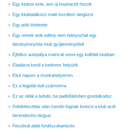
Egy klubos este, ami új inspirációt hozott
Egy klubtalálkozó miatt kezdtem tangózni
Egy póló története
Egy remek wok edény nem hiányozhat egy
látványkonyhás klub gyűjteményéből
Éjfélkor autópálya matricát venni egy külföldi klubban
Eladásra kerül a kedvenc helyünk
Első napom a munkahelyemen
Ez a legjobb buli számomra
Ez az oldal a befutó, ha padlófűtésben gondolkodsz
Felülettisztítás után menőn fognak kinézni a klub acél
berendezési tárgyai
Fesztivál alatti fürdőszobanézés