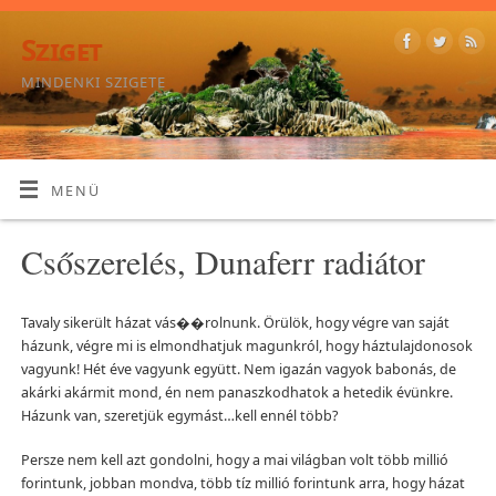
Sziget
MINDENKI SZIGETE
MENÜ
Csőszerelés, Dunaferr radiátor
Tavaly sikerült házat vás��rolnunk. Örülök, hogy végre van saját
házunk, végre mi is elmondhatjuk magunkról, hogy háztulajdonosok
vagyunk! Hét éve vagyunk együtt. Nem igazán vagyok babonás, de
akárki akármit mond, én nem panaszkodhatok a hetedik évünkre.
Házunk van, szeretjük egymást…kell ennél több?
Persze nem kell azt gondolni, hogy a mai világban volt több millió
forintunk, jobban mondva, több tíz millió forintunk arra, hogy házat