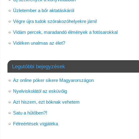
Üzletember a bőr aktatáskáról
Végre újra tudok szórakozóhelyekre járni!
Vidám percek, maradandó élmények a fotósarokkal
Vidéken unalmas az élet?
Legutóbbi bejegyzések
Az online póker sikere Magyarországon
Nyelviskolától az esküvőig
Azt hiszem, ezt bóknak vehetem
Satu a hűtőben?!
Félreértések vígjátéka