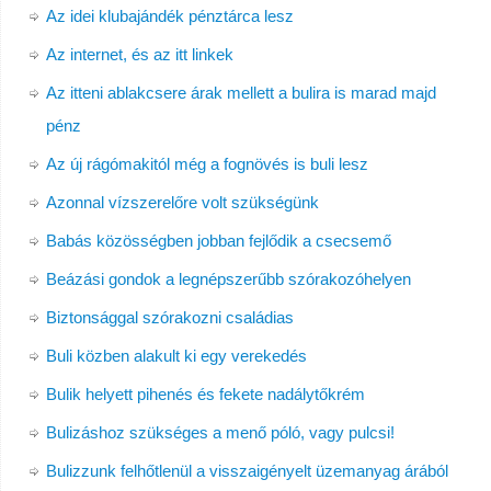
Az idei klubajándék pénztárca lesz
Az internet, és az itt linkek
Az itteni ablakcsere árak mellett a bulira is marad majd
pénz
Az új rágómakitól még a fognövés is buli lesz
Azonnal vízszerelőre volt szükségünk
Babás közösségben jobban fejlődik a csecsemő
Beázási gondok a legnépszerűbb szórakozóhelyen
Biztonsággal szórakozni családias
Buli közben alakult ki egy verekedés
Bulik helyett pihenés és fekete nadálytőkrém
Bulizáshoz szükséges a menő póló, vagy pulcsi!
Bulizzunk felhőtlenül a visszaigényelt üzemanyag árából