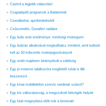
Castrol a legjobb választás!
Csapatépítő programok a Balatonnál
Csendbohóc apróhirdetésből
Csőszerelés, Dunaferr radiátor
Egy bulis este eredménye: minőségi motorgumi
Egy bulizás alkalmával megtudhatsz mindent, amit tudnod
kell az 50 köbcentis motorjogosítványról
Egy estét majdnem beárnyékolt a sötétség
Egy jó motoros találkozóra megfelelő ruhát is illik
beszerezni
Egy kínai mobiltelefon szerviz randinak számít?
Egy kis változatosság, a megszokott hétvégék helyett
Egy klub megnyitása előtt sok a tennivaló