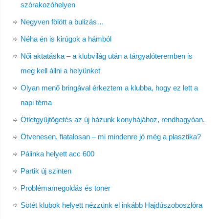
szórakozóhelyen
Negyven fölött a bulizás…
Néha én is kirúgok a hámból
Női aktatáska – a klubvilág után a tárgyalóteremben is
meg kell állni a helyünket
Olyan menő bringával érkeztem a klubba, hogy ez lett a
napi téma
Ötletgyűjtögetés az új házunk konyhájához, rendhagyóan.
Ötvenesen, fiatalosan – mi mindenre jó még a plasztika?
Pálinka helyett acc 600
Partik új szinten
Problémamegoldás és toner
Sötét klubok helyett nézzünk el inkább Hajdúszoboszlóra