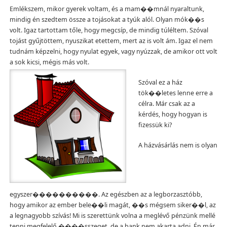
Emlékszem, mikor gyerek voltam, és a mam��mnál nyaraltunk,
mindig én szedtem össze a tojásokat a tyúk alól. Olyan mók��s
volt. Igaz tartottam tőle, hogy megcsíp, de mindig túléltem. Szóval
tojást gyűjtöttem, nyuszikat etettem, mert az is volt ám. Igaz el nem
tudnám képzelni, hogy nyulat egyek, vagy nyúzzak, de amikor ott volt
a sok kicsi, mégis más volt.
Szóval ez a ház
tök��letes lenne erre a
célra. Már csak az a
kérdés, hogy hogyan is
fizessük ki?
A házvásárlás nem is olyan
egyszer����������. Az egészben az a legborzasztóbb,
hogy amikor az ember bele��li magát, ��s mégsem siker��l, az
a legnagyobb szívás! Mi is szerettünk volna a meglévő pénzünk mellé
tenni megfelelő ����sszeget, de a bank nem akarta adni. Én már