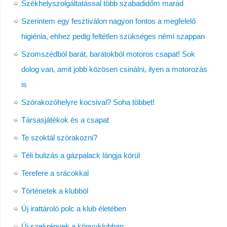
Székhelyszolgáltatással több szabadidőm marad
Szerintem egy fesztiválon nagyon fontos a megfelelő
higiénia, ehhez pedig feltétlen szükséges némi szappan
Szomszédból barát, barátokból motoros csapat! Sok
dolog van, amit jobb közösen csinálni, ilyen a motorozás
is
Szórakozóhelyre kocsival? Soha többet!
Társasjátékok és a csapat
Te szoktál szórakozni?
Téli bulizás a gázpalack lángja körül
Terefere a srácokkal
Történetek a klubból
Új irattároló polc a klub életében
Új szekrények a könyvklubban