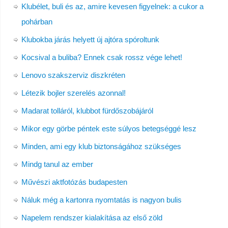
Klubélet, buli és az, amire kevesen figyelnek: a cukor a
pohárban
Klubokba járás helyett új ajtóra spóroltunk
Kocsival a buliba? Ennek csak rossz vége lehet!
Lenovo szakszerviz diszkréten
Létezik bojler szerelés azonnal!
Madarat tolláról, klubbot fürdőszobájáról
Mikor egy görbe péntek este súlyos betegséggé lesz
Minden, ami egy klub biztonságához szükséges
Mindg tanul az ember
Művészi aktfotózás budapesten
Náluk még a kartonra nyomtatás is nagyon bulis
Napelem rendszer kialakítása az első zöld