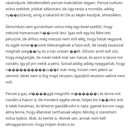
vásároljunk. Mindemellett persze makulátlan legyen. Persze tudtam
volna szebbet, jobbat választani, de úgy tartja a mondás, addig
ny��jtózkodj, amíg a takaród ér! De az elején kezdjük, elmesélem.
Álmomban sem gondoltam volna még egy évvel ezelőtt, hogy
nekünk hamarosan h��zunk lesz. Igaz volt egy kis félre tett
pénzünk, de ahhoz még messze nem volt elég, hogy házat vegyünk.
Az egyik ismer��sünk édesanyjának a háza volt, de tavaly tavasszal
meghalt szeg��ny, és a ház üresen ��llt. Először arról volt szó,
hogy megtartják, de mivel nekik már van házuk, és azon is lenne mit
csinálni, így jól jön nekik a pénz. Szóval addig-addig nyaggattak, hogy
n����������zz��k már meg, hiszen nem jelent az
semmit, lehet nem is fog majd tetszeni. Igazából veszteni valónk nem
volt.
Persze a gaz, el����ggé megnőtt m������r, és lenne mit
csinálni a házon is, de mindent egybe vetve, helyes kis h��zikó volt.
A telek hatalmas, és lehetne gazdálkodni is rajta. gyerek korom nagy
álma lenne, hogy állatokat tarthassak végre. Mindig is szerettem
volna tyúkot, libát, és kertet is. Akinek van, annak nem kell
elmagyaráznom, hogy milyen érzés is ez.