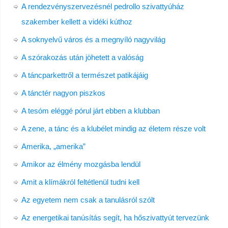
A rendezvényszervezésnél pedrollo szivattyúház
szakember kellett a vidéki kúthoz
A soknyelvű város és a megnyíló nagyvilág
A szórakozás után jöhetett a valóság
A táncparkettről a természet patikájáig
A tánctér nagyon piszkos
A tesóm eléggé pórul járt ebben a klubban
A zene, a tánc és a klubélet mindig az életem része volt
Amerika, „amerika”
Amikor az élmény mozgásba lendül
Amit a klímákról feltétlenül tudni kell
Az egyetem nem csak a tanulásról szólt
Az energetikai tanúsítás segít, ha hőszivattyút tervezünk