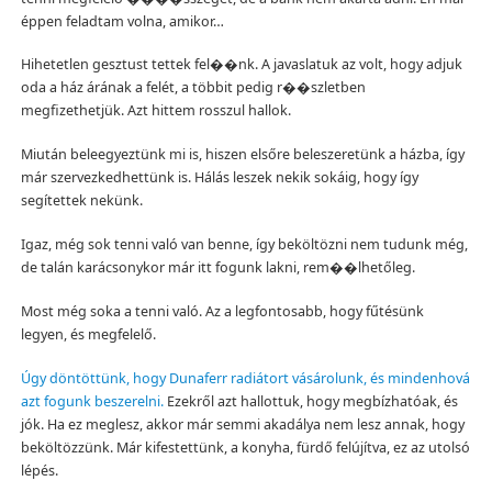
éppen feladtam volna, amikor…
Hihetetlen gesztust tettek fel��nk. A javaslatuk az volt, hogy adjuk
oda a ház árának a felét, a többit pedig r��szletben
megfizethetjük. Azt hittem rosszul hallok.
Miután beleegyeztünk mi is, hiszen elsőre beleszeretünk a házba, így
már szervezkedhettünk is. Hálás leszek nekik sokáig, hogy így
segítettek nekünk.
Igaz, még sok tenni való van benne, így beköltözni nem tudunk még,
de talán karácsonykor már itt fogunk lakni, rem��lhetőleg.
Most még soka a tenni való. Az a legfontosabb, hogy fűtésünk
legyen, és megfelelő.
Úgy döntöttünk, hogy Dunaferr radiátort vásárolunk, és mindenhová
azt fogunk beszerelni.
Ezekről azt hallottuk, hogy megbízhatóak, és
jók. Ha ez meglesz, akkor már semmi akadálya nem lesz annak, hogy
beköltözzünk. Már kifestettünk, a konyha, fürdő felújítva, ez az utolsó
lépés.