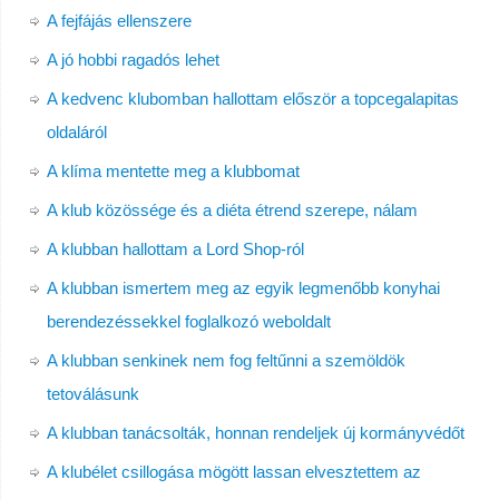
A fejfájás ellenszere
A jó hobbi ragadós lehet
A kedvenc klubomban hallottam először a topcegalapitas
oldaláról
A klíma mentette meg a klubbomat
A klub közössége és a diéta étrend szerepe, nálam
A klubban hallottam a Lord Shop-ról
A klubban ismertem meg az egyik legmenőbb konyhai
berendezéssekkel foglalkozó weboldalt
A klubban senkinek nem fog feltűnni a szemöldök
tetoválásunk
A klubban tanácsolták, honnan rendeljek új kormányvédőt
A klubélet csillogása mögött lassan elvesztettem az