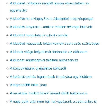
A klubélet csillogása mögött lassan elvesztettem az
egyensúlyt
A klubélet és a HappyZoo-s állateledel metszéspontjai
A klubélet fénykora – amikor minden hétvége buli volt
A klubélet hangulata és a kert csendje
A klubélet magasabb fokán komoly szervezés szükséges
A klubok világa helyett már fontosabb az otthonom
A klubom segítségével találtam autószervizt
A könyvklubunk új épületbe költözött
A lakásbiztosítás fogalmának tisztázása egy klubban
A legmenőbb falusi srác
A munkánk mellett bőven marad időnk bulizásra is
A nagy bulik után nem baj, ha vigyázunk a szemünkre is