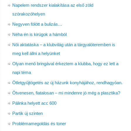
Napelem rendszer kialakítása az első zöld
szórakozóhelyen
Negyven fölött a bulizás…
Néha én is kirúgok a hámból
Női aktatáska – a klubvilág után a tárgyalóteremben is
meg kell állni a helyünket
Olyan menő bringával érkeztem a klubba, hogy ez lett a
napi téma
Ötletgyűjtögetés az új házunk konyhájához, rendhagyóan.
Ötvenesen, fiatalosan – mi mindenre jó még a plasztika?
Pálinka helyett acc 600
Partik új szinten
Problémamegoldás és toner