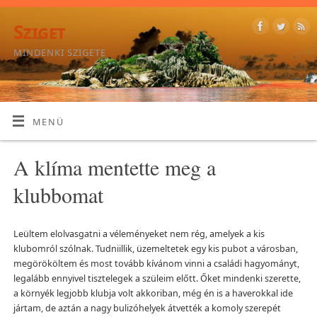
Sziget
MINDENKI SZIGETE
MENÜ
A klíma mentette meg a
klubbomat
Leültem elolvasgatni a véleményeket nem rég, amelyek a kis
klubomról szólnak. Tudniillik, üzemeltetek egy kis pubot a városban,
megörököltem és most tovább kívánom vinni a családi hagyományt,
legalább ennyivel tisztelegek a szüleim előtt. Őket mindenki szerette,
a környék legjobb klubja volt akkoriban, még én is a haverokkal ide
jártam, de aztán a nagy bulizóhelyek átvették a komoly szerepét