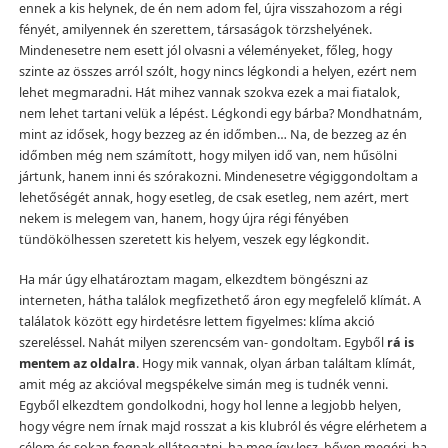
ennek a kis helynek, de én nem adom fel, újra visszahozom a régi
fényét, amilyennek én szerettem, társaságok törzshelyének.
Mindenesetre nem esett jól olvasni a véleményeket, főleg, hogy
szinte az összes arról szólt, hogy nincs légkondi a helyen, ezért nem
lehet megmaradni. Hát mihez vannak szokva ezek a mai fiatalok,
nem lehet tartani velük a lépést. Légkondi egy bárba? Mondhatnám,
mint az idősek, hogy bezzeg az én időmben… Na, de bezzeg az én
időmben még nem számított, hogy milyen idő van, nem hűsölni
jártunk, hanem inni és szórakozni. Mindenesetre végiggondoltam a
lehetőségét annak, hogy esetleg, de csak esetleg, nem azért, mert
nekem is melegem van, hanem, hogy újra régi fényében
tündökölhessen szeretett kis helyem, veszek egy légkondit.
Ha már úgy elhatároztam magam, elkezdtem böngészni az
interneten, hátha találok megfizethető áron egy megfelelő klímát. A
találatok között egy hirdetésre lettem figyelmes: klíma akció
szereléssel. Nahát milyen szerencsém van- gondoltam. Egyből
rá is
mentem az oldalra
. Hogy mik vannak, olyan árban találtam klímát,
amit még az akcióval megspékelve simán meg is tudnék venni.
Egyből elkezdtem gondolkodni, hogy hol lenne a legjobb helyen,
hogy végre nem írnak majd rosszat a kis klubról és végre elérhetem a
célom és sokan fognak ellátogatni, ha meg így lesz, bőven megéri, ha