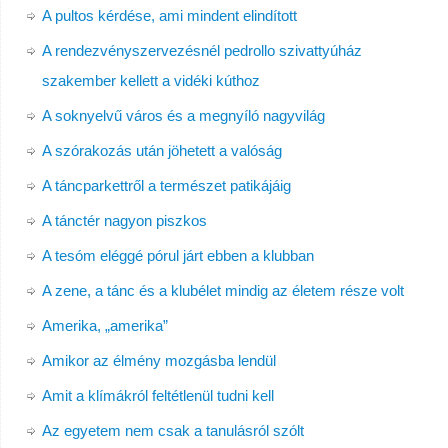
A pultos kérdése, ami mindent elindított
A rendezvényszervezésnél pedrollo szivattyúház
szakember kellett a vidéki kúthoz
A soknyelvű város és a megnyíló nagyvilág
A szórakozás után jöhetett a valóság
A táncparkettről a természet patikájáig
A tánctér nagyon piszkos
A tesóm eléggé pórul járt ebben a klubban
A zene, a tánc és a klubélet mindig az életem része volt
Amerika, „amerika”
Amikor az élmény mozgásba lendül
Amit a klímákról feltétlenül tudni kell
Az egyetem nem csak a tanulásról szólt