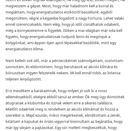
megveszem a gépet. Most, hogy már haladnom kell a korral és
megláttam, hogy energiatudatos eszközről beszélünk, egyből
megörültem, végre a kegyeibe fogadott a nagy Fortuna. Lehet valaki
ennél szerencsésebb. Nem elég, hogy jó időt csinálhatok odabent,
még a környezetemre is figyelek. Ebben a mai világban már oda kell
figyelni, hogy energiatudatosak tudjunk lenni és megóvjuk a
bolygónkat, ami éppen ilyen apró lépésekkel kezdődik, mint egy
energiatudatos klíma.
Nem kellett sok idő, már a pénzecskémet számolgattam, osztottam-
szoroztam, és eldöntöttem, hogy beruházok az akciós klímára és
bónuszban ingyen felszerelik nekem. Mi kell ennél több, az Intensa
teljesen lenyűgözött.
El is meséltem a barátaimnak, hogy milyen jó sült ki a rossz
véleményekből, elvégre ebből tanul az ember. Ők meg úgy döntöttek
átugranak a klubomba és isznak velem erre a sikeres találásra.
Mielőtt odaértek meg is rendeltem az akciós klímámat és hozzá a
szerelést is. Majd ezután, mikor megérkeztek, elindítottam a zenét,
kitártam a kapukat és óriási vigyorral kivonultam az bejáratba, hogy
már így várjam a pajtásokat. Egy sör mellett megbeszéltük, hogy