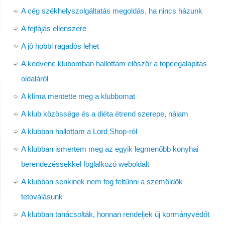
A cég székhelyszolgáltatás megoldás, ha nincs házunk
A fejfájás ellenszere
A jó hobbi ragadós lehet
A kedvenc klubomban hallottam először a topcegalapitas
oldaláról
A klíma mentette meg a klubbomat
A klub közössége és a diéta étrend szerepe, nálam
A klubban hallottam a Lord Shop-ról
A klubban ismertem meg az egyik legmenőbb konyhai
berendezéssekkel foglalkozó weboldalt
A klubban senkinek nem fog feltűnni a szemöldök
tetoválásunk
A klubban tanácsolták, honnan rendeljek új kormányvédőt