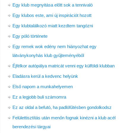
Egy klub megnyitása előtt sok a tennivaló
Egy klubos este, ami új inspirációt hozott
Egy klubtalálkozó miatt kezdtem tangózni
Egy póló története
Egy remek wok edény nem hiányozhat egy
látványkonyhás klub gyűjteményéből
Éjfélkor autópálya matricát venni egy külföldi klubban
Eladásra kerül a kedvenc helyünk
Első napom a munkahelyemen
Ez a legjobb buli számomra
Ez az oldal a befutó, ha padlófűtésben gondolkodsz
Felülettisztítás után menőn fognak kinézni a klub acél
berendezési tárgyai