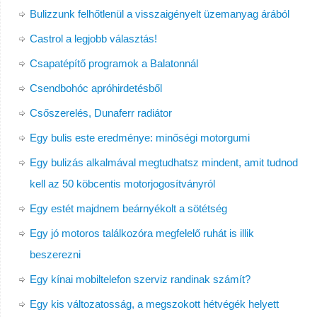
Bulizzunk felhőtlenül a visszaigényelt üzemanyag árából
Castrol a legjobb választás!
Csapatépítő programok a Balatonnál
Csendbohóc apróhirdetésből
Csőszerelés, Dunaferr radiátor
Egy bulis este eredménye: minőségi motorgumi
Egy bulizás alkalmával megtudhatsz mindent, amit tudnod
kell az 50 köbcentis motorjogosítványról
Egy estét majdnem beárnyékolt a sötétség
Egy jó motoros találkozóra megfelelő ruhát is illik
beszerezni
Egy kínai mobiltelefon szerviz randinak számít?
Egy kis változatosság, a megszokott hétvégék helyett