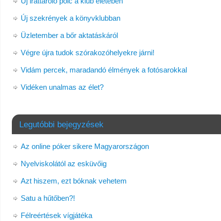
Új irattároló polc a klub életében
Új szekrények a könyvklubban
Üzletember a bőr aktatáskáról
Végre újra tudok szórakozóhelyekre járni!
Vidám percek, maradandó élmények a fotósarokkal
Vidéken unalmas az élet?
Legutóbbi bejegyzések
Az online póker sikere Magyarországon
Nyelviskolától az esküvőig
Azt hiszem, ezt bóknak vehetem
Satu a hűtőben?!
Félreértések vígjátéka