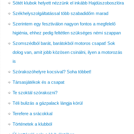
Sötét klubok helyett nézzünk el inkább Hajdúszoboszlóra
Székhelyszolgáltatással több szabadidőm marad
Szerintem egy fesztiválon nagyon fontos a megfelelő
higiénia, ehhez pedig feltétlen szükséges némi szappan
Szomszédból barát, barátokból motoros csapat! Sok
dolog van, amit jobb közösen csinálni, ilyen a motorozás
is
Szórakozóhelyre kocsival? Soha többet!
Társasjátékok és a csapat
Te szoktál szórakozni?
Téli bulizás a gázpalack lángja körül
Terefere a srácokkal
Történetek a klubból