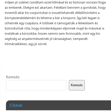
milyen jó üzletet csináltam ezzel klímával és ez biztosan vonzani fogja
az emberek. Elvégre ezt akartam. Felvillant bennem a gondolat, hogy
innentől akár kis csoportokat is összehívhatnék délelőttönként a
környezetvédelemért és lehetne a bár a központ. Így két legyet is
üthetnék egy csapásra. A többiek is támogatták a felvetésem és
biztosítottak róla, hogy mindenképpen eljönnek majd és másokat is
invitálnak a körünkbe, hiszen semmi sem fontosabb, mint egy kis
segítség az anyatermészetnek jó társaságban, temperált
hőmérsékleten, egy jó sörrel.
Keresés
Keresés
Cikkek