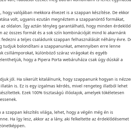
, hogy valójában mekkora élvezet is a szappan készítése. De ekkor
atása volt, ugyanis ezután megnéztem a szappanöntő formákat,
 az oldalon. Így aztán tényleg garantálható, hogy minden érdeklő
en az összes formát és a sok szín kombinációját mind ki akarnánk
k fedezni a teljes családunk szappan felhasználását néhány évre. D
eg tudjuk bolondítani a szappanunkat, amennyiben erre lenne
uk csillámporokat, különböző száraz virágokat és egyéb
jelenthetjük, hogy a Pipera Porta webáruháza csak úgy dúskál a
juk jól. Ha sikerült kitalálnunk, hogy szappanunk hogyan is nézz
llatán is. Ez is egy izgalmas kérdés, mivel rengeteg illatból lehet
 készítettek. Ezek 100% tisztaságú illóolajok, amelyek tökéletesen
hessenek.
m a szappan készítés világa, lehet, hogy a végén még én is
. Ha így lesz, akkor az a lány, aki felkeltette az érdeklődésemet
szönetképpen.