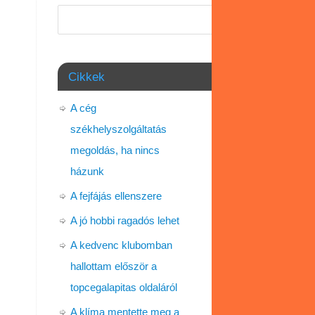
Keresés
Cikkek
A cég
székhelyszolgáltatás
megoldás, ha nincs
házunk
A fejfájás ellenszere
A jó hobbi ragadós lehet
A kedvenc klubomban
hallottam először a
topcegalapitas oldaláról
A klíma mentette meg a