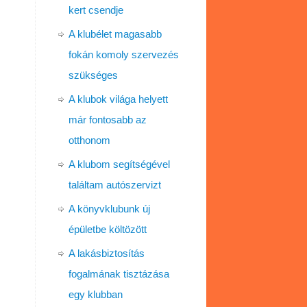
kert csendje
A klubélet magasabb
fokán komoly szervezés
szükséges
A klubok világa helyett
már fontosabb az
otthonom
A klubom segítségével
találtam autószervizt
A könyvklubunk új
épületbe költözött
A lakásbiztosítás
fogalmának tisztázása
egy klubban