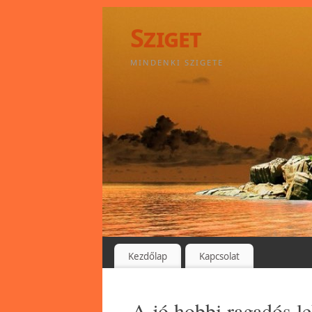
Sziget
MINDENKI SZIGETE
Kezdőlap
Kapcsolat
A jó hobbi ragadós le