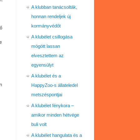
A klubban tanácsolták,
honnan rendeljek új
kormányvédőt
dő
A klubélet csillogása
e
mögött lassan
elvesztettem az
egyensúlyt
A klubélet és a
en
HappyZoo-s állateledel
metszéspontjai
A klubélet fénykora –
amikor minden hétvége
buli volt
A klubélet hangulata és a