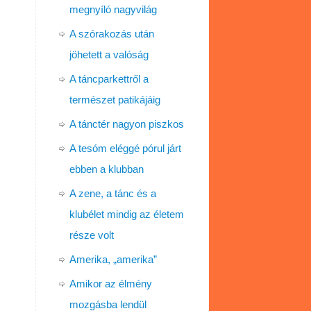
megnyíló nagyvilág
A szórakozás után
jöhetett a valóság
A táncparkettről a
természet patikájáig
A tánctér nagyon piszkos
A tesóm eléggé pórul járt
ebben a klubban
A zene, a tánc és a
klubélet mindig az életem
része volt
Amerika, „amerika”
Amikor az élmény
mozgásba lendül