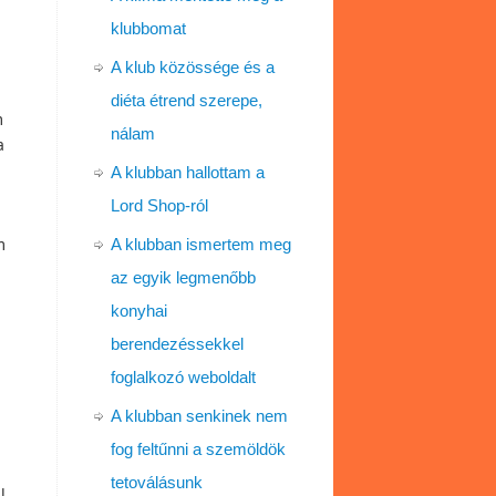
klubbomat
A klub közössége és a
diéta étrend szerepe,
m
nálam
a
A klubban hallottam a
Lord Shop-ról
m
A klubban ismertem meg
az egyik legmenőbb
konyhai
berendezéssekkel
foglalkozó weboldalt
A klubban senkinek nem
fog feltűnni a szemöldök
tetoválásunk
l.