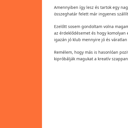
Amennyiben így lesz és tartok egy nagy
összeghatár felett már ingyenes szállít
Ezelőtt sosem gondoltam volna magamró
az érdeklődésemet és hogy komolyan 
igazán jó klub mennyire jó és váratla
Remélem, hogy más is hasonlóan pozití
kipróbálják magukat a kreatív szappan