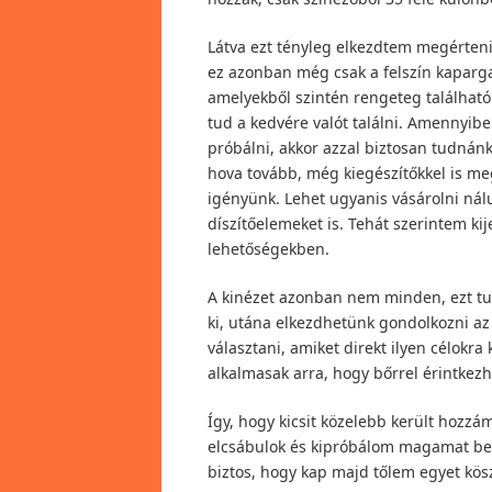
Látva ezt tényleg elkezdtem megérteni
ez azonban még csak a felszín kaparg
amelyekből szintén rengeteg található
tud a kedvére valót találni. Amennyib
próbálni, akkor azzal biztosan tudnán
hova tovább, még kiegészítőkkel is m
igényünk. Lehet ugyanis vásárolni nál
díszítőelemeket is. Tehát szerintem ki
lehetőségekben.
A kinézet azonban nem minden, ezt tud
ki, utána elkezdhetünk gondolkozni az i
választani, amiket direkt ilyen célokra
alkalmasak arra, hogy bőrrel érintkez
Így, hogy kicsit közelebb került hozzá
elcsábulok és kipróbálom magamat benne
biztos, hogy kap majd tőlem egyet kö