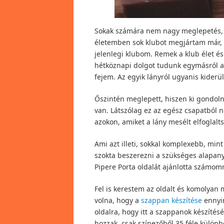
Sokak számára nem nagy meglepetés, 
életemben sok klubot megjártam már, d
jelenlegi klubom. Remek a klub élet 
hétköznapi dolgot tudunk egymásról a 
fejem. Az egyik lányról ugyanis kiderü
Őszintén meglepett, hiszen ki gondoln
van. Látszólag ez az egész csapatból
azokon, amiket a lány mesélt elfoglalts
Ami azt illeti, sokkal komplexebb, mi
szokta beszerezni a szükséges alapany
Pipere Porta oldalát ajánlotta számom
Fel is kerestem az oldalt és komolya
volna, hogy a
szappan készítése
ennyir
oldalra, hogy itt a szappanok készíté
hozzak, csak színezőből 35 féle külön