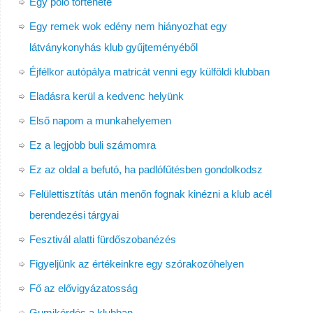
Egy póló története
Egy remek wok edény nem hiányozhat egy
látványkonyhás klub gyűjteményéből
Éjfélkor autópálya matricát venni egy külföldi klubban
Eladásra kerül a kedvenc helyünk
Első napom a munkahelyemen
Ez a legjobb buli számomra
Ez az oldal a befutó, ha padlófűtésben gondolkodsz
Felülettisztítás után menőn fognak kinézni a klub acél
berendezési tárgyai
Fesztivál alatti fürdőszobanézés
Figyeljünk az értékeinkre egy szórakozóhelyen
Fő az elővigyázatosság
Gumikérdés a klubban