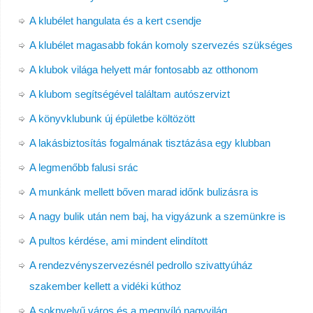
A klubélet hangulata és a kert csendje
A klubélet magasabb fokán komoly szervezés szükséges
A klubok világa helyett már fontosabb az otthonom
A klubom segítségével találtam autószervizt
A könyvklubunk új épületbe költözött
A lakásbiztosítás fogalmának tisztázása egy klubban
A legmenőbb falusi srác
A munkánk mellett bőven marad időnk bulizásra is
A nagy bulik után nem baj, ha vigyázunk a szemünkre is
A pultos kérdése, ami mindent elindított
A rendezvényszervezésnél pedrollo szivattyúház
szakember kellett a vidéki kúthoz
A soknyelvű város és a megnyíló nagyvilág