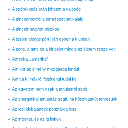
A szórakozás után jöhetett a valóság
A táncparkettről a természet patikájáig
A tánctér nagyon piszkos
A tesóm eléggé pórul járt ebben a klubban
A zene, a tánc és a klubélet mindig az életem része volt
Amerika, „amerika”
Amikor az élmény mozgásba lendül
Amit a klímákról feltétlenül tudni kell
Az egyetem nem csak a tanulásról szólt
Az energetikai tanúsítás segít, ha hőszivattyút tervezünk
Az idei klubajándék pénztárca lesz
Az internet, és az itt linkek