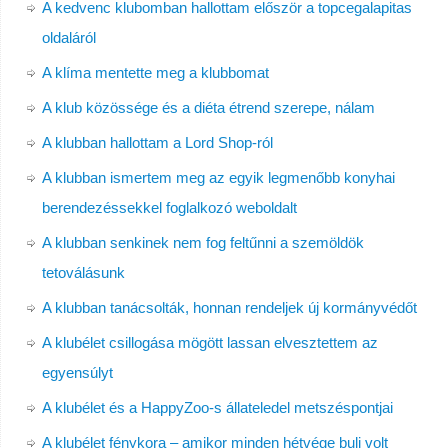
A kedvenc klubomban hallottam először a topcegalapitas
oldaláról
A klíma mentette meg a klubbomat
A klub közössége és a diéta étrend szerepe, nálam
A klubban hallottam a Lord Shop-ról
A klubban ismertem meg az egyik legmenőbb konyhai
berendezéssekkel foglalkozó weboldalt
A klubban senkinek nem fog feltűnni a szemöldök
tetoválásunk
A klubban tanácsolták, honnan rendeljek új kormányvédőt
A klubélet csillogása mögött lassan elvesztettem az
egyensúlyt
A klubélet és a HappyZoo-s állateledel metszéspontjai
A klubélet fénykora – amikor minden hétvége buli volt