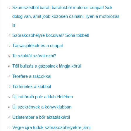
Szomszédból barát, barátokból motoros csapat! Sok
dolog van, amit jobb közösen csinálni, ilyen a motorozás
is
Szórakozóhelyre kocsival? Soha többet!
Társasjátékok és a csapat
Te szoktál szórakozni?
Téli bulizás a gázpalack lángja körül
Terefere a srácokkal
Történetek a klubból
Új irattároló polc a klub életében
Új szekrények a könyvklubban
Üzletember a bőr aktatáskáról
Végre újra tudok szórakozóhelyekre járni!