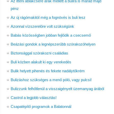
Az itteni ablakcsere árak mellett a bulira is marad majd
pénz
Az új rágómakitól még a fognövés is buli lesz
Azonnal vízszerelőre volt szükségünk
Babás közösségben jobban fejlődik a csecsemő
Beázási gondok a legnépszerűbb szórakozóhelyen
Biztonsággal szórakozni családias
Buli közben alakult ki egy verekedés
Bulik helyett pihenés és fekete nadálytőkrém
Bulizáshoz szükséges a menő póló, vagy pulcsi!
Bulizzunk felhőtlenül a visszaigényelt üzemanyag árából
Castrol a legjobb választás!
Csapatépítő programok a Balatonnál