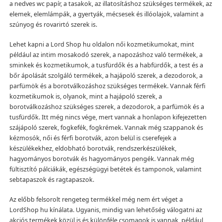
a nedves wc papír, a tasakok, az illatosításhoz szükséges termékek, az
elemek, elemlámpák, a gyertyák, mécsesek és illóolajok, valamint a
szúnyog és rovarirtó szerek is.
Lehet kapni a Lord Shop hu oldalon női kozmetikumokat, mint
például az intim mosakodó szerek, a napozáshoz való termékek, a
sminkek és kozmetikumok, a tusfürdők és a habfürdők, a test és a
bőr ápolását szolgáló termékek, a hajápoló szerek, a dezodorok, a
parfümök és a borotválkozáshoz szükséges termékek. Vannak férfi
kozmetikumok is, olyanok, mint a hajápoló szerek, a
borotválkozáshoz szükséges szerek, a dezodorok, a parfümök és a
tusfürdők. Itt még nincs vége, mert vannak a honlapon kifejezetten
szájápoló szerek, fogkefék, fogkrémek. Vannak még szappanok és
kézmosók, női és férfi borotvák, azon belül is cserefejek a
készülékekhez, eldobható borotvák, rendszerkészülékek,
hagyományos borotvák és hagyományos pengék. Vannak még
fültisztító pálciákák, egészségügyi betétek és tamponok, valamint
sebtapaszok és ragtapaszok.
Az előbb felsorolt rengeteg termékkel még nem ért véget a
LordShop hu kínálata. Ugyanis, mindig van lehetőség válogatni az
akciós termékek közül is és különféle csomagok is vannak, például