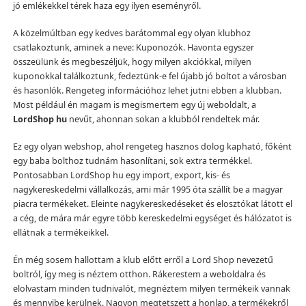
jó emlékekkel térek haza egy ilyen eseményről.
A közelmúltban egy kedves barátommal egy olyan klubhoz
csatlakoztunk, aminek a neve: Kuponozók. Havonta egyszer
összeülünk és megbeszéljük, hogy milyen akciókkal, milyen
kuponokkal találkoztunk, fedeztünk-e fel újabb jó boltot a városban
és hasonlók. Rengeteg információhoz lehet jutni ebben a klubban.
Most például én magam is megismertem egy új weboldalt, a
LordShop hu
nevűt, ahonnan sokan a klubból rendeltek már.
Ez egy olyan webshop, ahol rengeteg hasznos dolog kapható, főként
egy baba bolthoz tudnám hasonlítani, sok extra termékkel.
Pontosabban LordShop hu egy import, export, kis- és
nagykereskedelmi vállalkozás, ami már 1995 óta szállít be a magyar
piacra termékeket. Eleinte nagykereskedéseket és elosztókat látott el
a cég, de mára már egyre több kereskedelmi egységet és hálózatot is
ellátnak a termékeikkel.
Én még sosem hallottam a klub előtt erről a Lord Shop nevezetű
boltról, így meg is néztem otthon. Rákerestem a weboldalra és
elolvastam minden tudnivalót, megnéztem milyen termékeik vannak
és mennyibe kerülnek. Nagyon megtetszett a honlap, a termékekről