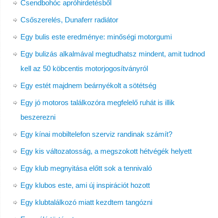
Csendbohóc apróhirdetésből
Csőszerelés, Dunaferr radiátor
Egy bulis este eredménye: minőségi motorgumi
Egy bulizás alkalmával megtudhatsz mindent, amit tudnod
kell az 50 köbcentis motorjogosítványról
Egy estét majdnem beárnyékolt a sötétség
Egy jó motoros találkozóra megfelelő ruhát is illik
beszerezni
Egy kínai mobiltelefon szerviz randinak számít?
Egy kis változatosság, a megszokott hétvégék helyett
Egy klub megnyitása előtt sok a tennivaló
Egy klubos este, ami új inspirációt hozott
Egy klubtalálkozó miatt kezdtem tangózni