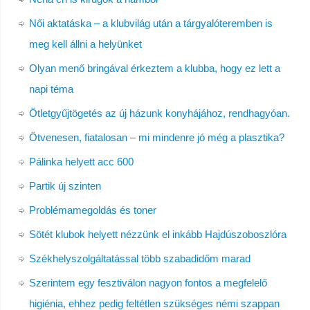
Női aktatáska – a klubvilág után a tárgyalóteremben is
meg kell állni a helyünket
Olyan menő bringával érkeztem a klubba, hogy ez lett a
napi téma
Ötletgyűjtögetés az új házunk konyhájához, rendhagyóan.
Ötvenesen, fiatalosan – mi mindenre jó még a plasztika?
Pálinka helyett acc 600
Partik új szinten
Problémamegoldás és toner
Sötét klubok helyett nézzünk el inkább Hajdúszoboszlóra
Székhelyszolgáltatással több szabadidőm marad
Szerintem egy fesztiválon nagyon fontos a megfelelő
higiénia, ehhez pedig feltétlen szükséges némi szappan