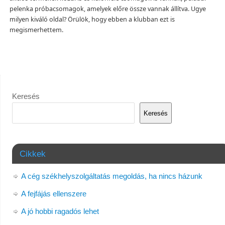
pelenka próbacsomagok, amelyek előre össze vannak állítva. Ugye
milyen kiváló oldal? Örülök, hogy ebben a klubban ezt is
megismerhettem.
Keresés
Keresés
Cikkek
A cég székhelyszolgáltatás megoldás, ha nincs házunk
A fejfájás ellenszere
A jó hobbi ragadós lehet