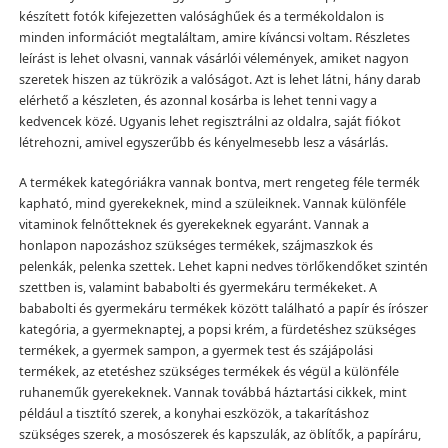
készített fotók kifejezetten valósághűek és a termékoldalon is
minden információt megtaláltam, amire kíváncsi voltam. Részletes
leírást is lehet olvasni, vannak vásárlói vélemények, amiket nagyon
szeretek hiszen az tükrözik a valóságot. Azt is lehet látni, hány darab
elérhető a készleten, és azonnal kosárba is lehet tenni vagy a
kedvencek közé. Ugyanis lehet regisztrálni az oldalra, saját fiókot
létrehozni, amivel egyszerűbb és kényelmesebb lesz a vásárlás.
A termékek kategóriákra vannak bontva, mert rengeteg féle termék
kapható, mind gyerekeknek, mind a szüleiknek. Vannak különféle
vitaminok felnőtteknek és gyerekeknek egyaránt. Vannak a
honlapon napozáshoz szükséges termékek, szájmaszkok és
pelenkák, pelenka szettek. Lehet kapni nedves törlőkendőket szintén
szettben is, valamint bababolti és gyermekáru termékeket. A
bababolti és gyermekáru termékek között található a papír és írószer
kategória, a gyermeknaptej, a popsi krém, a fürdetéshez szükséges
termékek, a gyermek sampon, a gyermek test és szájápolási
termékek, az etetéshez szükséges termékek és végül a különféle
ruhaneműk gyerekeknek. Vannak továbbá háztartási cikkek, mint
például a tisztító szerek, a konyhai eszközök, a takarításhoz
szükséges szerek, a mosószerek és kapszulák, az öblítők, a papíráru,