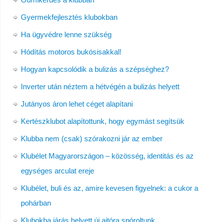
Gyermekfejlesztés klubokban
Ha ügyvédre lenne szükség
Hódítás motoros bukósisakkal!
Hogyan kapcsolódik a bulizás a szépséghez?
Inverter után néztem a hétvégén a bulizás helyett
Jutányos áron lehet céget alapítani
Kertészklubot alapítottunk, hogy egymást segítsük
Klubba nem (csak) szórakozni jár az ember
Klubélet Magyarországon – közösség, identitás és az
egységes arculat ereje
Klubélet, buli és az, amire kevesen figyelnek: a cukor a
pohárban
Klubokba járás helyett új ajtóra spóroltunk