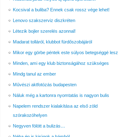
Kocsival a buliba? Ennek csak rossz vége lehet!
Lenovo szakszerviz diszkréten
Létezik bojler szerelés azonnal!
Madarat tolláról, klubbot fürdőszobájáról
Mikor egy görbe péntek este súlyos betegséggé lesz
Minden, ami egy klub biztonságához szükséges
Mindg tanul az ember
Művészi aktfotózás budapesten
Náluk még a kartonra nyomtatás is nagyon bulis
Napelem rendszer kialakítása az első zöld
szórakozóhelyen
Negyven fölött a bulizás…
Néha én is kirúgok a hámból