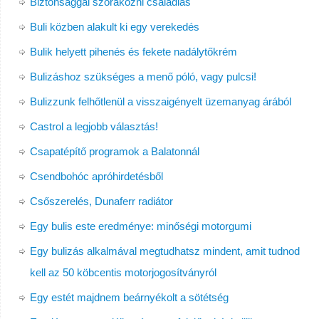
Biztonsággal szórakozni családias
Buli közben alakult ki egy verekedés
Bulik helyett pihenés és fekete nadálytőkrém
Bulizáshoz szükséges a menő póló, vagy pulcsi!
Bulizzunk felhőtlenül a visszaigényelt üzemanyag árából
Castrol a legjobb választás!
Csapatépítő programok a Balatonnál
Csendbohóc apróhirdetésből
Csőszerelés, Dunaferr radiátor
Egy bulis este eredménye: minőségi motorgumi
Egy bulizás alkalmával megtudhatsz mindent, amit tudnod
kell az 50 köbcentis motorjogosítványról
Egy estét majdnem beárnyékolt a sötétség