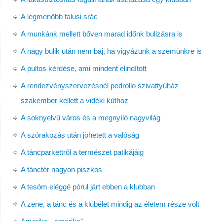
A legmenőbb falusi srác
A munkánk mellett bőven marad időnk bulizásra is
A nagy bulik után nem baj, ha vigyázunk a szemünkre is
A pultos kérdése, ami mindent elindított
A rendezvényszervezésnél pedrollo szivattyúház
szakember kellett a vidéki kúthoz
A soknyelvű város és a megnyíló nagyvilág
A szórakozás után jöhetett a valóság
A táncparkettről a természet patikájáig
A tánctér nagyon piszkos
A tesóm eléggé pórul járt ebben a klubban
A zene, a tánc és a klubélet mindig az életem része volt