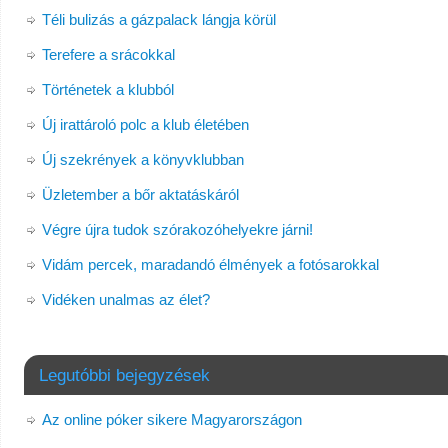
Téli bulizás a gázpalack lángja körül
Terefere a srácokkal
Történetek a klubból
Új irattároló polc a klub életében
Új szekrények a könyvklubban
Üzletember a bőr aktatáskáról
Végre újra tudok szórakozóhelyekre járni!
Vidám percek, maradandó élmények a fotósarokkal
Vidéken unalmas az élet?
Legutóbbi bejegyzések
Az online póker sikere Magyarországon