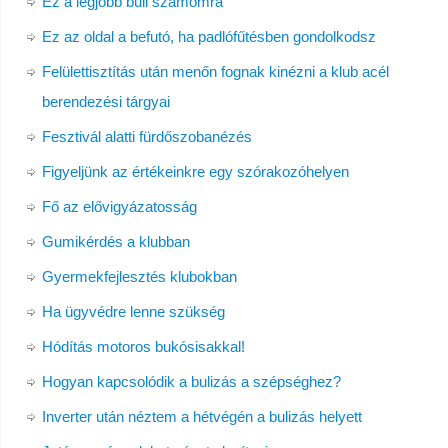
Ez a legjobb buli számomra
Ez az oldal a befutó, ha padlófűtésben gondolkodsz
Felülettisztítás után menőn fognak kinézni a klub acél
berendezési tárgyai
Fesztivál alatti fürdőszobanézés
Figyeljünk az értékeinkre egy szórakozóhelyen
Fő az elővigyázatosság
Gumikérdés a klubban
Gyermekfejlesztés klubokban
Ha ügyvédre lenne szükség
Hódítás motoros bukósisakkal!
Hogyan kapcsolódik a bulizás a szépséghez?
Inverter után néztem a hétvégén a bulizás helyett