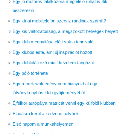
Egy jó motoros találkozóra megfelelő ruhát is illik
beszerezni
Egy kínai mobiltelefon szerviz randinak számít?
Egy kis változatosság, a megszokott hétvégék helyett
Egy klub megnyitása előtt sok a tennivaló
Egy klubos este, ami új inspirációt hozott
Egy klubtalálkozó miatt kezdtem tangózni
Egy póló története
Egy remek wok edény nem hiányozhat egy
látványkonyhás klub gyűjteményéből
Éjfélkor autópálya matricát venni egy külföldi klubban
Eladásra kerül a kedvenc helyünk
Első napom a munkahelyemen