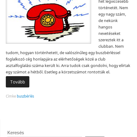
hét legviccesebb
történetét. Nem
egy nagy szám,
de nekünk
hangos
nevetéseket
szereztek itt a
clubban. Nem
tudom, hogyan történhetett, de valószínűleg egy buszbérléssel
foglalkozó cég honlapjára az elérhetőségek közé a club
asztalfoglalási száma került ki. Arra tudok csak gondolni, hogy elírtak
egy számot a hétből. Esetleg a körzetszámot rontották el.
Tovább
Címke
buszbérlés
Keresés