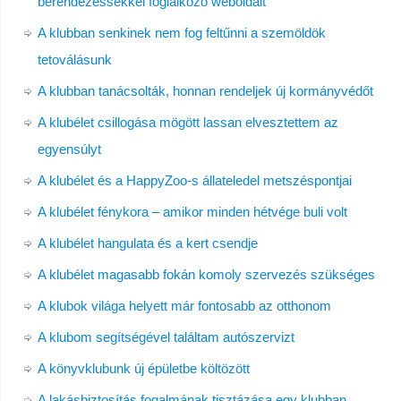
berendezéssekkel foglalkozó weboldalt
A klubban senkinek nem fog feltűnni a szemöldök
tetoválásunk
A klubban tanácsolták, honnan rendeljek új kormányvédőt
A klubélet csillogása mögött lassan elvesztettem az
egyensúlyt
A klubélet és a HappyZoo-s állateledel metszéspontjai
A klubélet fénykora – amikor minden hétvége buli volt
A klubélet hangulata és a kert csendje
A klubélet magasabb fokán komoly szervezés szükséges
A klubok világa helyett már fontosabb az otthonom
A klubom segítségével találtam autószervizt
A könyvklubunk új épületbe költözött
A lakásbiztosítás fogalmának tisztázása egy klubban