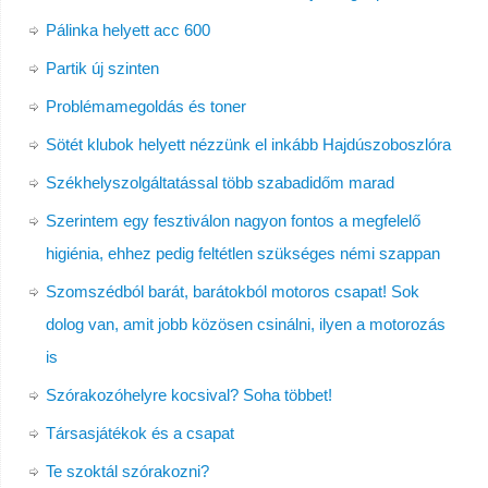
Pálinka helyett acc 600
Partik új szinten
Problémamegoldás és toner
Sötét klubok helyett nézzünk el inkább Hajdúszoboszlóra
Székhelyszolgáltatással több szabadidőm marad
Szerintem egy fesztiválon nagyon fontos a megfelelő
higiénia, ehhez pedig feltétlen szükséges némi szappan
Szomszédból barát, barátokból motoros csapat! Sok
dolog van, amit jobb közösen csinálni, ilyen a motorozás
is
Szórakozóhelyre kocsival? Soha többet!
Társasjátékok és a csapat
Te szoktál szórakozni?