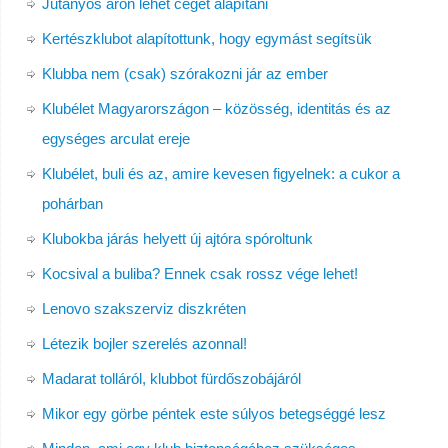
Jutányos áron lehet céget alapítani
Kertészklubot alapítottunk, hogy egymást segítsük
Klubba nem (csak) szórakozni jár az ember
Klubélet Magyarországon – közösség, identitás és az
egységes arculat ereje
Klubélet, buli és az, amire kevesen figyelnek: a cukor a
pohárban
Klubokba járás helyett új ajtóra spóroltunk
Kocsival a buliba? Ennek csak rossz vége lehet!
Lenovo szakszerviz diszkréten
Létezik bojler szerelés azonnal!
Madarat tolláról, klubbot fürdőszobájáról
Mikor egy görbe péntek este súlyos betegséggé lesz