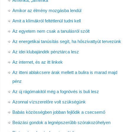
Amerika, „amerika”
Amikor az élmény mozgásba lendül
Amit a klímákról feltétlenül tudni kell
Az egyetem nem csak a tanulásról szólt
Az energetikai tanúsítás segít, ha hőszivattyút tervezünk
Az idei klubajándék pénztárca lesz
Az internet, és az itt linkek
Az itteni ablakcsere árak mellett a bulira is marad majd
pénz
Az új rágómakitól még a fognövés is buli lesz
Azonnal vízszerelőre volt szükségünk
Babás közösségben jobban fejlődik a csecsemő
Beázási gondok a legnépszerűbb szórakozóhelyen