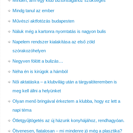
Minden, ami egy klub biztonságához szükséges
Mindg tanul az ember
Művészi aktfotózás budapesten
Náluk még a kartonra nyomtatás is nagyon bulis
Napelem rendszer kialakítása az első zöld
szórakozóhelyen
Negyven fölött a bulizás…
Néha én is kirúgok a hámból
Női aktatáska – a klubvilág után a tárgyalóteremben is
meg kell állni a helyünket
Olyan menő bringával érkeztem a klubba, hogy ez lett a
napi téma
Ötletgyűjtögetés az új házunk konyhájához, rendhagyóan.
Ötvenesen, fiatalosan – mi mindenre jó még a plasztika?