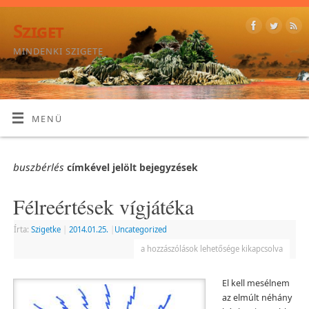
Sziget
MINDENKI SZIGETE
MENÜ
buszbérlés
címkével jelölt bejegyzések
Félreértések vígjátéka
Írta:
Szigetke
|
2014.01.25.
|
Uncategorized
a hozzászólások lehetősége kikapcsolva
El kell mesélnem
az elmúlt néhány