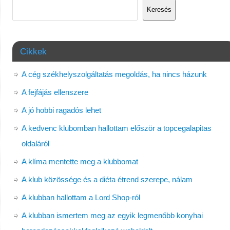
Keresés
Cikkek
A cég székhelyszolgáltatás megoldás, ha nincs házunk
A fejfájás ellenszere
A jó hobbi ragadós lehet
A kedvenc klubomban hallottam először a topcegalapitas
oldaláról
A klíma mentette meg a klubbomat
A klub közössége és a diéta étrend szerepe, nálam
A klubban hallottam a Lord Shop-ról
A klubban ismertem meg az egyik legmenőbb konyhai