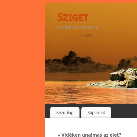
Sziget
MINDENKI SZIGETE
Kezdőlap
Kapcsolat
«
Vidéken unalmas az élet?