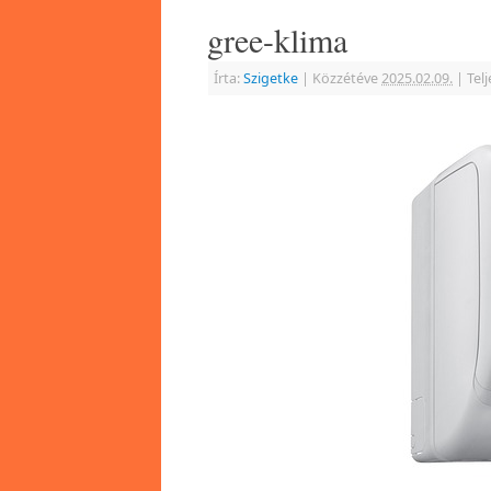
gree-klima
Írta:
Szigetke
|
Közzétéve
2025.02.09.
|
Tel