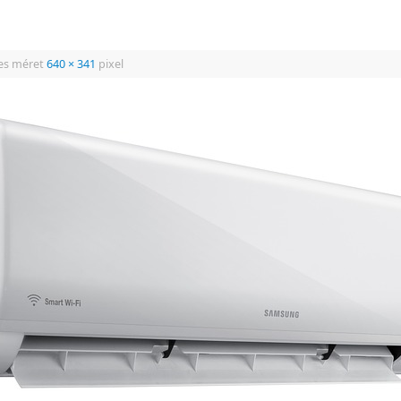
jes méret
640 × 341
pixel