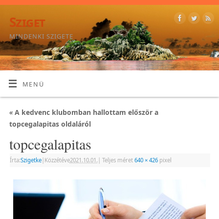
Sziget
MINDENKI SZIGETE
MENÜ
«
A kedvenc klubomban hallottam először a
topcegalapitas oldaláról
topcegalapitas
Írta:
Szigetke
|
Közzétéve
2021.10.01.
|
Teljes méret
640 × 426
pixel