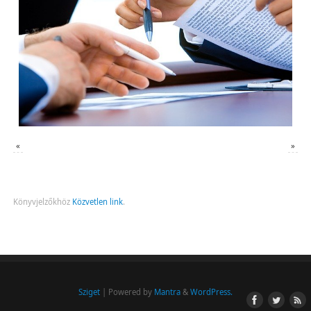
«
»
Könyvjelzőkhöz
Közvetlen link
.
Sziget
| Powered by
Mantra
&
WordPress.