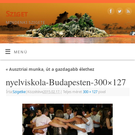
Sziget
MINDENKI SZIGETE
MENÜ
«
Ausztriai munka, út a gazdagabb élethez
nyelviskola-Budapesten-300×127
Írta:
Szigetke
|
Közzétéve
2015.02.17.
|
Teljes méret
300 × 127
pixel