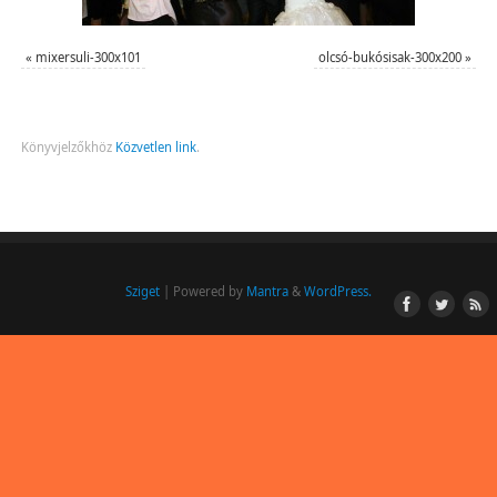
«
mixersuli-300x101
olcsó-bukósisak-300x200
»
Könyvjelzőkhöz
Közvetlen link
.
Sziget
| Powered by
Mantra
&
WordPress.