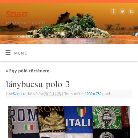
Sziget
MINDENKI SZIGETE
MENÜ
«
Egy póló története
lánybucsu-polo-3
Írta:
Szigetke
|
Közzétéve
2019.11.28.
|
Teljes méret
1200 × 752
pixel