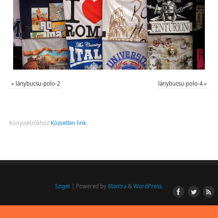
«
lánybucsu-polo-2
lánybucsu-polo-4
»
Könyvjelzőkhöz
Közvetlen link
.
Sziget
| Powered by
Mantra
&
WordPress.