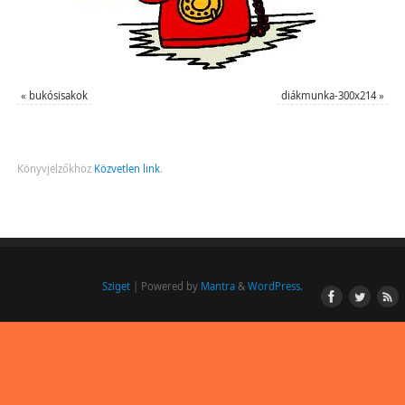
«
bukósisakok
diákmunka-300x214
»
Könyvjelzőkhöz
Közvetlen link
.
Sziget
| Powered by
Mantra
&
WordPress.