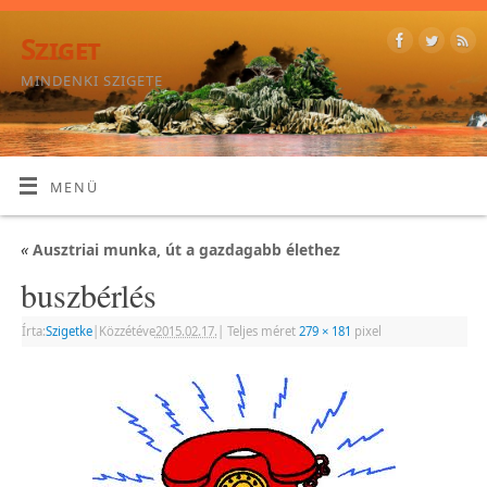
Sziget
MINDENKI SZIGETE
MENÜ
«
Ausztriai munka, út a gazdagabb élethez
buszbérlés
Írta:
Szigetke
|
Közzétéve
2015.02.17.
|
Teljes méret
279 × 181
pixel