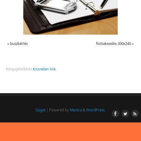
«
buszbérlés
flottakezelés-300x240
»
Könyvjelzőkhöz
Közvetlen link
.
Sziget
| Powered by
Mantra
&
WordPress.