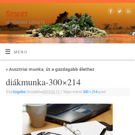
Sziget
MINDENKI SZIGETE
MENÜ
«
Ausztriai munka, út a gazdagabb élethez
diákmunka-300×214
Írta:
Szigetke
|
Közzétéve
2015.02.17.
|
Teljes méret
300 × 214
pixel