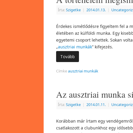
Írta:
Szigetke
|
2014.01.13.
|
Uncategori
Érdekes ismétlődésre figyeltem fel a m
életében az külföldi munka. Egy kisebb
egyetemi csoport lehettek. Sokan volta
„
ausztriai munkák
” kifejezés.
Tovább
Címke
ausztriai munkák
Az ausztriai munka si
Írta:
Szigetke
|
2014.01.11.
|
Uncategori
Korábban már írtam egy vendégemről,
csatlakozott a clubunkhoz egy idősebb