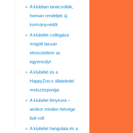
A klubban tanácsolták,
honnan rendeljek új
kormányvédőt
A klubélet csillogása
mögött lassan
elvesztettem az
egyensúlyt
A klubélet és a
HappyZoo-s állateledel
metszéspontjai
A klubélet fénykora –
amikor minden hétvége
buli volt
A klubélet hangulata és a