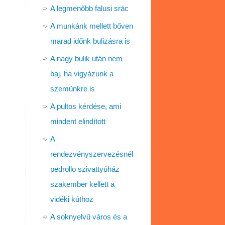
A legmenőbb falusi srác
A munkánk mellett bőven
marad időnk bulizásra is
A nagy bulik után nem
baj, ha vigyázunk a
szemünkre is
A pultos kérdése, ami
mindent elindított
A
rendezvényszervezésnél
pedrollo szivattyúház
szakember kellett a
vidéki kúthoz
A soknyelvű város és a