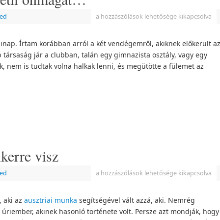
zed
a hozzászólások lehetősége kikapcsolva
inap. Írtam korábban arról a két vendégemről, akiknek előkerült a
 társaság jár a clubban, talán egy gimnazista osztály, vagy egy
k, nem is tudtak volna halkak lenni, és megütötte a fülemet az
kerre visz
zed
a hozzászólások lehetősége kikapcsolva
 aki az
ausztriai munka
segítségével vált azzá, aki. Nemrég
 úriember, akinek hasonló története volt. Persze azt mondják, hogy