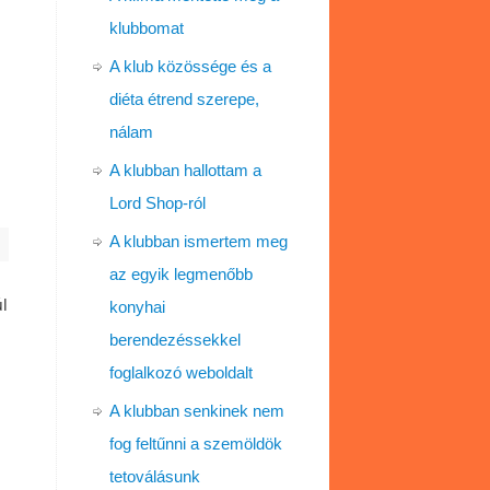
klubbomat
A klub közössége és a
diéta étrend szerepe,
nálam
A klubban hallottam a
Lord Shop-ról
A klubban ismertem meg
az egyik legmenőbb
l
konyhai
berendezéssekkel
foglalkozó weboldalt
A klubban senkinek nem
fog feltűnni a szemöldök
tetoválásunk