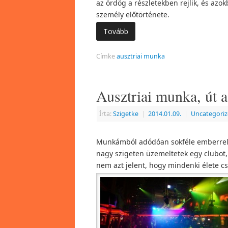
az ördög a részletekben rejlik, és azo
személy előtörténete.
Tovább
Címke
ausztriai munka
Ausztriai munka, út 
Írta:
Szigetke
|
2014.01.09.
|
Uncategori
Munkámból adódóan sokféle emberrel ho
nagy szigeten üzemeltetek egy clubot, 
nem azt jelent, hogy mindenki élete cs