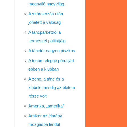
megnyíló nagyvilág
A szórakozás után
jöhetett a valóság
A táncparkettről a
természet patikájáig
A tánctér nagyon piszkos
A tesóm eléggé pórul járt
ebben a klubban
A zene, a tánc és a
klubélet mindig az életem
része volt
Amerika, „amerika”
Amikor az élmény
mozgásba lendül