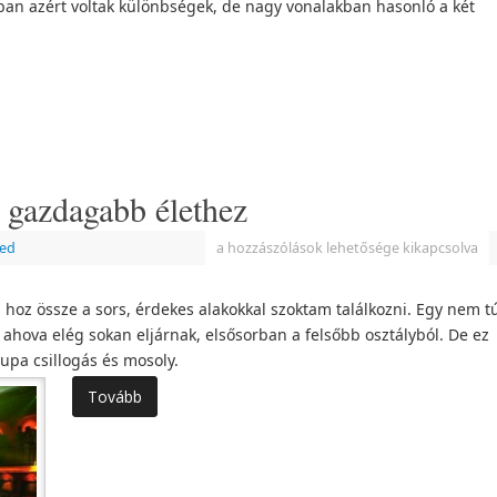
kban azért voltak különbségek, de nagy vonalakban hasonló a két
a gazdagabb élethez
zed
a hozzászólások lehetősége kikapcsolva
z össze a sors, érdekes alakokkal szoktam találkozni. Egy nem tú
ahova elég sokan eljárnak, elsősorban a felsőbb osztályból. De ez
upa csillogás és mosoly.
Tovább