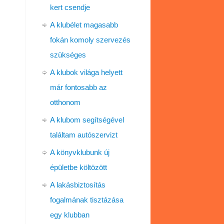
kert csendje
A klubélet magasabb
fokán komoly szervezés
szükséges
A klubok világa helyett
már fontosabb az
otthonom
A klubom segítségével
találtam autószervizt
A könyvklubunk új
épületbe költözött
A lakásbiztosítás
fogalmának tisztázása
egy klubban