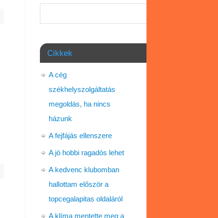
Keresés
z
Cikkek
A cég
székhelyszolgáltatás
megoldás, ha nincs
házunk
A fejfájás ellenszere
A jó hobbi ragadós lehet
A kedvenc klubomban
hallottam először a
topcegalapitas oldaláról
A klíma mentette meg a