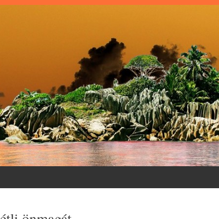
étli önmagát…