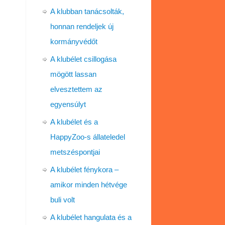
A klubban tanácsolták,
honnan rendeljek új
kormányvédőt
A klubélet csillogása
mögött lassan
elvesztettem az
egyensúlyt
A klubélet és a
HappyZoo-s állateledel
metszéspontjai
A klubélet fénykora –
amikor minden hétvége
buli volt
A klubélet hangulata és a