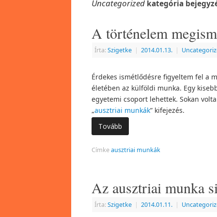
Uncategorized
kategória bejegyz
A történelem megism
Írta:
Szigetke
|
2014.01.13.
|
Uncategori
Érdekes ismétlődésre figyeltem fel a m
életében az külföldi munka. Egy kisebb
egyetemi csoport lehettek. Sokan volta
„
ausztriai munkák
” kifejezés.
Tovább
Címke
ausztriai munkák
Az ausztriai munka si
Írta:
Szigetke
|
2014.01.11.
|
Uncategori