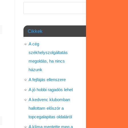
Keresés
Cikkek
A cég
z
székhelyszolgáltatás
megoldás, ha nincs
házunk
A fejfájás ellenszere
A jó hobbi ragadós lehet
A kedvenc klubomban
hallottam először a
topcegalapitas oldaláról
A klíma mentette meg a