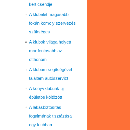
kert csendje
A klubélet magasabb
fokán komoly szervezés
szükséges
A klubok világa helyett
már fontosabb az
otthonom
A klubom segítségével
találtam autószervizt
A könyvklubunk új
épületbe költözött
A lakásbiztosítás
fogalmának tisztázása
egy klubban