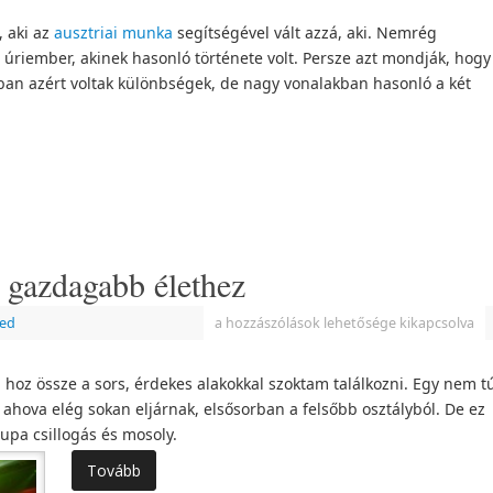
 aki az
ausztriai munka
segítségével vált azzá, aki. Nemrég
 úriember, akinek hasonló története volt. Persze azt mondják, hogy
kban azért voltak különbségek, de nagy vonalakban hasonló a két
a gazdagabb élethez
zed
a hozzászólások lehetősége kikapcsolva
z össze a sors, érdekes alakokkal szoktam találkozni. Egy nem tú
ahova elég sokan eljárnak, elsősorban a felsőbb osztályból. De ez
upa csillogás és mosoly.
Tovább