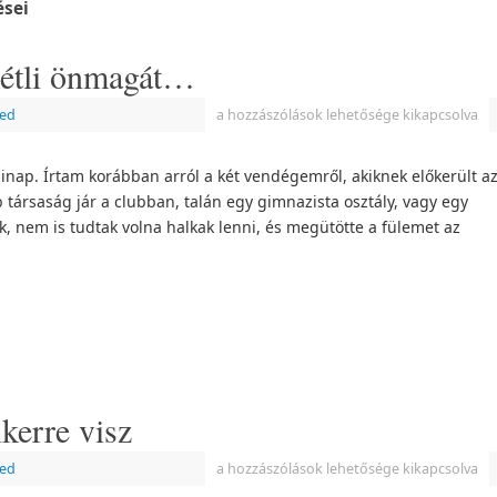
ései
étli önmagát…
zed
a hozzászólások lehetősége kikapcsolva
inap. Írtam korábban arról a két vendégemről, akiknek előkerült a
 társaság jár a clubban, talán egy gimnazista osztály, vagy egy
k, nem is tudtak volna halkak lenni, és megütötte a fülemet az
kerre visz
zed
a hozzászólások lehetősége kikapcsolva