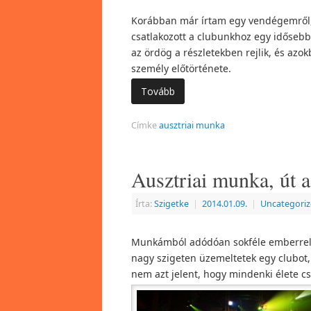
Korábban már írtam egy vendégemről,
csatlakozott a clubunkhoz egy idősebb
az ördög a részletekben rejlik, és azo
személy előtörténete.
Tovább
Címke
ausztriai munka
Ausztriai munka, út 
Írta:
Szigetke
|
2014.01.09.
|
Uncategori
Munkámból adódóan sokféle emberrel ho
nagy szigeten üzemeltetek egy clubot, 
nem azt jelent, hogy mindenki élete cs