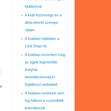
klubbomat
A klub közössége és a
diéta étrend szerepe,
nálam
A klubban hallottam a
Lord Shop-ról
A klubban ismertem meg
az egyik legmenőbb
konyhai
berendezéssekkel
foglalkozó weboldalt
l
A klubban senkinek nem
fog feltűnni a szemöldök
tetoválásunk