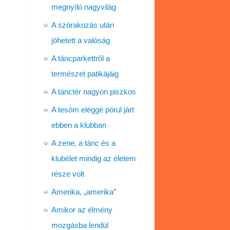
megnyíló nagyvilág
A szórakozás után
jöhetett a valóság
A táncparkettről a
természet patikájáig
A tánctér nagyon piszkos
A tesóm eléggé pórul járt
ebben a klubban
A zene, a tánc és a
klubélet mindig az életem
része volt
Amerika, „amerika”
Amikor az élmény
mozgásba lendül